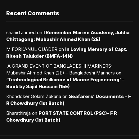
Recent Comments
shahid ahmed
on
I Remember Marine Academy, Juldia
Chittagong: Mubashir Ahmed Khan (2E)
M FORKANUL QUADER
on
In Loving Memory of Capt.
Ritesh Talukder (BMFA-14N)
A GRAND EVENT OF BANGLADESHI MARINERS:
Mubashir Ahmed Khan (2E) – Bangladeshi Mariners
on
‘Technological Brilliance of Marine Engineering’ –
Book by Sajid Hussain (15E)
Khondoker Golam Zakaria
on
Seafarers’ Documents – F
R Chowdhury (1st Batch)
Bharathiraja
on
PORT STATE CONTROL (PSC)- F R
Chowdhury (1st Batch)