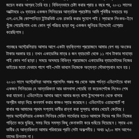
জয়েন করার আগ্রহ তৈরি হয়। বিভিন্নভাবে চেষ্টা করার প্রায় ৪ বছর পর, ২০২১ সালের
অক্টোবরে ২৯ ব্যাচের একজন সিনিয়রের আন্তরিক প্রচেষ্টায় আমি পৃথিবীর সবচেয়ে বড়
এল.এন.জি কোম্পানিতে ইন্টারভিউ এবং চাকরি করার সুযোগ পাই। স্যারকে লিংকড-ইনে
খুঁজে পেয়েছিলাম এবং কোন পূর্ব পরিচয় ছাড়া শুধু একজন জুনিয়র হিসেবেই এপ্রোচ
করেছিলাম।
গতবছর অস্ট্রেলিয়ায় আসার আগে একটা ব্যক্তিগত প্রয়োজনে আমার বেশ বড় অংকের
টাকার দরকার হয়। তখন একাডেমির মাত্র ৪ জন ব্যাচমেট থেকে ১১ লাখ টাকার সাহায্য
পাই কোন শর্ত ছাড়া। সময়ে অসময়ে বিভিন্ন প্রয়োজনে একাডেমির ব্যাচমেটদের নিজের
ভাইয়ের মতো যেভাবে পাশে পাই-সেটা ভাবলে নিজেকে অত্যন্ত সৌভাগ্যবান মনে হয়।
২০২৩ সালে অস্ট্রেলিয়া আসার প্রসেসিং শুরুর পর থেকে আজ পর্যন্ত এডিলেইডে থাকা
একজন সিনিয়রের যে আন্তরিকতা আর ভালবাসা পেয়েছি তা কয়েকপেইজ লিখেও শেষ
করা যাবেনা। এডিলেইডে আসার আগে আমার জন্য বাসা ইন্সপেকশন থেকে বাসার
অগ্রীম ভাড়া দিয়ে কনফার্ম করার কাজও স্যার করেছেন। এডিলেইড এয়ারপোর্টে পা
রাখার পর আমাদের প্রথম সপ্তাহ ভাবীর রান্না করা সুস্বাদু খাবার খেয়েই কেটেছে।
স্যার অস্ট্রেলিয়ার একজন সিনিয়র মেরিন সার্ভেয়ার হয়েও আমাকে দিনের পর দিন নিজের
গাড়িতে করে ঘুরিয়ে, সময় দিয়ে সমস্ত কিছু কেনাকাটা করে গুছিয়ে দিয়েছেন। স্যার এবং
ভাবীর যে আন্তরিকতা আমার পরিবারের প্রতি সেটা অকল্পনীয়। অথচ ৯/১০ মাস আগেও
তাদের চিনতাম না।