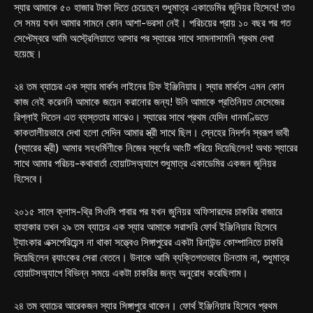
স্যার আমাকে ৫০ হাজার টাকা দিতে চেয়েছেন শুধুমাত্র একাডেমির জুনিয়র হিসেবে! তাও
সে সময় যখন আমার সামনে কোন আশা-ভরসা নেই। পরিচয়ের প্রায় ১০ বছর পর গত
সেপ্টেম্বরে আমি অস্ট্রেলিয়াতে আসার পর স্যারের সাথে সামনাসামনি প্রথম দেখা
হয়েছে।
২৪ তম ব্যাচের এক স্যার মার্কস লাইনের চিফ ইঞ্জিনিয়ার। স্যার মার্কসে এমন কোন
কাজ নেই করেননি আমাকে জয়েন করানোর জন্য! উনি আমাকে প্রতিনিয়ত মেসেজের
রিপ্লাই দিতেন এত ব্যস্ততার মাঝেও। স্যারের সাথে প্রথম যেদিন ধানমণ্ডিতে
কাকতালীয়ভাবে দেখা হলো সেদিন আমার স্ত্রী সাথে ছিল। স্নেহের নিদর্শন স্বরূপ ভাবী
(স্যারের স্ত্রী) আমার সহধর্মিণীকে নিজের স্বর্ণের আংটি পরিয়ে দিয়েছিলেন! অথচ স্যারের
সাথে আমার পরিচয়-কথাবার্তা হোয়াটসঅ্যাপে শুধুমাত্র একাডেমির একজন জুনিয়র
হিসেবে।
২০১৫ সালে ক্লাস-থ্রি সিওসি পাবার পর যখন জুনিয়র অফিসারদের চাকরির বাজারে
হাহাকার তখন ২৯ তম ব্যাচের এক স্যার আমাকে সরাসরি ফোর্থ ইঞ্জিনিয়ার হিসেবে
ট্যাংকার এক্সপেরিয়েন্স না থাকা সত্ত্বেও সিঙ্গাপুরের একটা রিনাউন্ড কোম্পানিতে চাকরি
দিয়েছিলেন র‍্যাংকের সেরা বেতনে। উনাকে আমি ব্যক্তিগতভাবে চিনতাম না, শুধুমাত্র
হোয়াটসঅ্যাপে বিভিন্ন সময়ে একটা চাকরির জন্য অনুরোধ করেছিলাম।
২৪ তম ব্যাচের আরেকজন স্যার সিঙ্গাপুরে থাকেন। ফোর্থ ইঞ্জিনিয়ার হিসেবে প্রথম