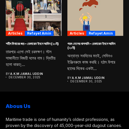
Articles
Refayet Amin
Articles
Refayet Amin
শহীদ মিনারের জয় – রেফায়েত ইবনে আমিন (২০ই)
গরম তেলের ঝলসানি – রেফায়েত ইবনে আমিন
(২০ই)
তারপরে এলো সেই চরমক্ষণ। স্টল
অন্যান্য সবদিনের মতই, সেদিনও
সাজানীতে বিজয়ী দলের নাম। দ্বিতীয়
ইঞ্জিনরুমে কাজ করছি। হঠাৎ উপরে
হলো ভারত;...
ছাদের দিকের একটা...
BY
A.K.M JAMAL UDDIN
DECEMBER 30, 2025
BY
A.K.M JAMAL UDDIN
DECEMBER 30, 2025
Abous Us
Maritime trade is one of humanity’s oldest professions, as
proven by the discovery of 45,000-year-old dugout canoes.