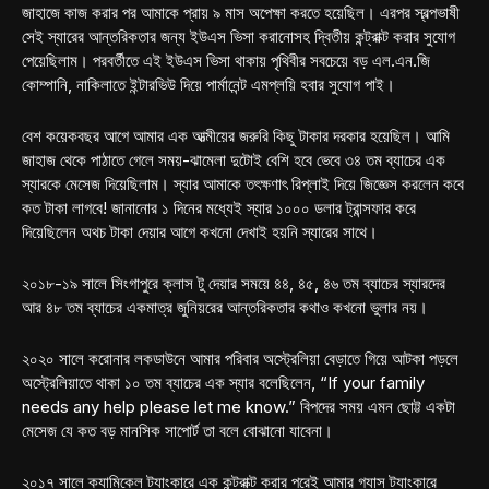
জাহাজে কাজ করার পর আমাকে প্রায় ৯ মাস অপেক্ষা করতে হয়েছিল। এরপর স্বল্পভাষী
সেই স্যারের আন্তরিকতার জন্য ইউএস ভিসা করানোসহ দ্বিতীয় কন্ট্রাক্ট করার সুযোগ
পেয়েছিলাম। পরবর্তীতে এই ইউএস ভিসা থাকায় পৃথিবীর সবচেয়ে বড় এল.এন.জি
কোম্পানি, নাকিলাতে ইন্টারভিউ দিয়ে পার্মানেন্ট এমপ্লয়ি হবার সুযোগ পাই।
বেশ কয়েকবছর আগে আমার এক আত্মীয়ের জরুরি কিছু টাকার দরকার হয়েছিল। আমি
জাহাজ থেকে পাঠাতে গেলে সময়-ঝামেলা দুটোই বেশি হবে ভেবে ৩৪ তম ব্যাচের এক
স্যারকে মেসেজ দিয়েছিলাম। স্যার আমাকে তৎক্ষণাৎ রিপ্লাই দিয়ে জিজ্ঞেস করলেন কবে
কত টাকা লাগবে! জানানোর ১ দিনের মধ্যেই স্যার ১০০০ ডলার ট্রান্সফার করে
দিয়েছিলেন অথচ টাকা দেয়ার আগে কখনো দেখাই হয়নি স্যারের সাথে।
২০১৮-১৯ সালে সিংগাপুরে ক্লাস টু দেয়ার সময়ে ৪৪, ৪৫, ৪৬ তম ব্যাচের স্যারদের
আর ৪৮ তম ব্যাচের একমাত্র জুনিয়রের আন্তরিকতার কথাও কখনো ভুলার নয়।
২০২০ সালে করোনার লকডাউনে আমার পরিবার অস্ট্রেলিয়া বেড়াতে গিয়ে আটকা পড়লে
অস্ট্রেলিয়াতে থাকা ১০ তম ব্যাচের এক স্যার বলেছিলেন, “If your family
needs any help please let me know.” বিপদের সময় এমন ছোট্ট একটা
মেসেজ যে কত বড় মানসিক সাপোর্ট তা বলে বোঝানো যাবেনা।
২০১৭ সালে ক্যামিকেল ট্যাংকারে এক কন্ট্রাক্ট করার পরেই আমার গ্যাস ট্যাংকারে