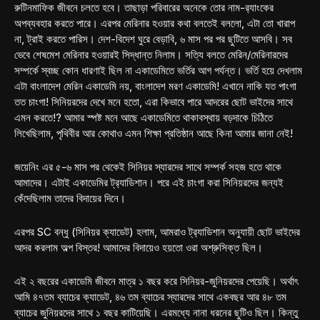
রুটিনমাফিক জীবনে চলতে হবে। তাছাড়া পরিবারের অনেকে তোর নাম-র‍্যাংকের
অপব্যবহার করতে পারে। এরপর মেরিনার হওয়ার কথা বলতেই বললো, এটা তো খারাপ
না, ট্রাই করতে পারিস। দেশ-বিদেশ ঘুরে বেড়াবি, ৬ মাস পর পর ছুটিতে আসবি। সব
ভেবে শেষমেশ মেরিনার হওয়ারই সিদ্ধান্ত নিলাম। সত্যি বলতে মেরিন/মেরিনারদের
সম্পর্কে স্বচ্ছ কোন ধারণাই ছিল না একাডেমিতে ভর্তির আগ পর্যন্ত। ভর্তি হয়ে দেখলাম
এটা বাংলাদেশ মেরিন একাডেমি নয়, বাংলাদেশ মরণ একাডেমি! এখানে নাকি যত পাংগা
তত চাংগা! সিনিয়রদের দেখে মনে হতো, এরা কিভাবে পারে আদরের ছোট ভাইদের সাথে
এমন করতে!? আমার স্পষ্ট মনে আছে একাডেমিতে থাকাবস্থায় বড়দাকে চিঠিতে
লিখেছিলাম, পৃথিবীর আর কোথাও এমন শিক্ষা প্রতিষ্ঠান আছে কিনা আমার জানা নেই!
জয়েনিং এর ৫-৬ মাস পর থেকেই সিনিয়র স্যারদের সাথে সম্পর্ক সহজ হতে থাকে
আমাদের। এটাই একাডেমির ট্র‍্যাডিশান। পরে এই চাংগা করা সিনিয়রদের জন্যই
কেঁদেছিলাম তাদের বিদায়ের দিনে।
এরপর SC বন্ধু (সিনিয়র ক্যাডেট) হলাম, আমরাও ট্র‍্যাডিশান অনুযায়ী ছোট ভাইদের
আদর করলাম অল্প বিস্তর! আমাদের বিদায়েও হয়তো ওরা অশ্রুসিক্ত ছিল।
এই ২ বছরের একাডেমি জীবনে মাত্র ১ বছর করে সিনিয়র-জুনিয়রদের পেয়েছি। অর্থাৎ
আমি ৪৭তম ব্যাচের ক্যাডেট, ৪৬ তম ব্যাচের স্যারদের সাথে একবছর আর ৪৮ তম
ব্যাচের জুনিয়রদের সাথে ১ বছর কাটিয়েছি। এরমধ্যে নানা ধরনের ছুটিও ছিল। কিন্তু