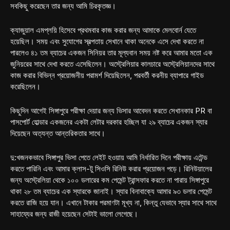
সবকিছু করেছেন তার জন্য আমি চিরকৃতজ্ঞ।
ক্যাজুয়াল এমপ্লয়ি হিসেবে প্রথমবার কাজ করার জন্য আমাকে মেলবোর্ন যেতে
হয়েছিল। সময় এবং সুযোগের স্বল্পতায় সেখানে থাকা অনেকে এসে দেখা করতে না
পারলেও ৪১ তম ব্যাচের একজন সিনিয়র তার মূল্যবান সময় নষ্ট করে আমার মতো এক
জুনিয়রের সাথে দেখা করতে এসেছিলেন। অস্ট্রেলিয়ার কালচারে অস্ট্রেলিয়ানদের সাথে
কাজ করার বিভিন্ন প্রয়োজনীয় পরামর্শ দিয়েছিলেন, পরবর্তী করনীয় ব্যাপারে গাইড
করেছিলেন।
কিছুদিন আগেই সিঙ্গাপুরে পরীক্ষা দেয়ার জন্য ভিসার আবেদন করতে সেখানকার PR বা
পাসপোর্ট হোল্ডার একজনের একটা লেটার দরকার হচ্ছিল যা ২৯ ব্যাচের একজন স্যার
দিয়েছেন অত্যন্ত আন্তরিকতার সাথে।
দু:খজনকভাবে সিঙ্গাপুর ভিসা পেতে লেইট হওয়ায় আমি নির্ধারিত দিনে পরীক্ষায় এটেন্ড
করতে পারিনি এবং আমার ক্লাস-টু সিওসি রিনিউ করার প্রয়োজন পড়ে। রিনিউয়ালের
জন্য অস্ট্রেলিয়া থেকে ১০০ ডলারের কম পেমেন্ট ট্রান্সফার করতে না পারায় সিঙ্গাপুরে
থাকা ২৮ তম ব্যাচের এক স্যারকে জানাই। স্যার বিনাবাক্যে আমার ৯৩ ডলার পেমেন্ট
করতে রাজি হয়ে যান। এখানে টাকার পরমাণটা মূখ্য না, কিন্তু যেভাবে স্যার সাথে সাথে
সাহায্যের জন্য রাজী হয়েছেন সেটাই ভালো লেগেছে।