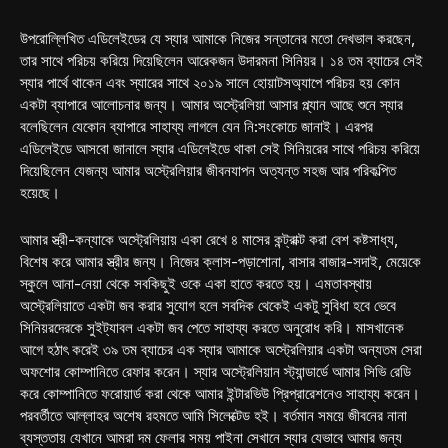
উপরোল্লিখিত এডিলেইডের যে স্যার আমাকে নিজের সন্তানের মতো দেখভাল করছেন,
তার সাথে পরিচয় করিয়ে দিয়েছিলেন আরেকজন উদারমনা সিনিয়র। ১৪ তম ব্যাচের সেই
স্যার পার্থে থাকেন এবং স্যারের সাথে ২০১৯ সালে হোয়াটসঅ্যাপে পরিচয় হয় কোন
একটা ব্যাপারে আলোচনার জন্য। আমার অস্ট্রেলিয়া আসার প্ল্যান আছে শুনে স্যার
বলেছিলেন যেকোন ব্যাপারে সাহায্য লাগলে যেন নি:সংকোচে জানাই। এরপর
এডিলেইডে আসবো জানালে স্যার এডিলেইডে থাকা সেই সিনিয়রের সাথে পরিচয় করিয়ে
দিয়েছিলেন যেজন্য আমার অস্ট্রেলিয়ার জীবনযাপন অত্যন্ত সহজ আর পরিকল্পিত
হয়েছে।
আমার স্ত্রী-কন্যাকে অস্ট্রেলিয়ায় একা রেখে ৪ মাসের কন্ট্রাক্ট করা বেশ কষ্টসাধ্য,
বিশেষ করে আমার স্ত্রীর জন্য। নিজের ক্লাস-পড়াশোনা, বাসার বাজার-সদাই, মেয়েকে
স্কুলে আনা-নেয়া থেকে সবকিছুই ওকে একা হাতে করতে হয়। এমতাবস্থায়
অস্ট্রেলিয়াতে একটা জব করার সুযোগ হলে সবদিক থেকেই একটু সুবিধা হবে ভেবে
সিনিয়রদেরকে সুইট্যাবল একটা জব পেতে সাহায্য করতে অনুরোধ করি। মাসখানেক
আগে হঠাৎ করেই ৩৯ তম ব্যাচের এক স্যার আমাকে অস্ট্রেলিয়ার একটা অন্যতম সেরা
অফশোর কোম্পানিতে রেফার করেন। স্যার অস্ট্রেলিয়ান স্ট্যান্ডার্ডে আমার সিভি রেডি
করে কোম্পানিতে ফরোয়ার্ড করা থেকে আমার ইন্টারভিউ প্রিপ্রারেশনেও সাহায্য করেন।
পরবর্তীতে আল্লাহর অশেষ রহমতে আমি সিলেক্টেড হই। বর্তমান সময়ে জীবনের নানা
ব্যস্ততায় যেখানে আমরা দম ফেলার সময় পাইনা সেখানে স্যার যেভাবে আমার জন্য