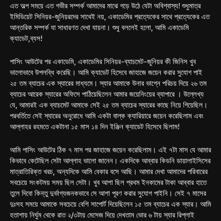
এত অল্প সময়ে এত গভীর সম্পর্ক আমাদের মাঝে গড়ে উঠে যেটা অবিশ্বাস্য! শুধুমাত্র
ইমিডিয়েট সিনিয়র-জুনিয়রদের সাথেই নয়, একাডেমির প্রত্যেকের সাথে প্রত্যেকের এত
আন্তরিক সম্পর্ক যা সাধারণত দেখা যায়না। শুধু বললেই হলো, আমি একাডেমি
ক্যাডেট,ব্যস!
পাসিং আউটের পর একাডেমি, একাডেমির সিনিয়র-ব্যাচমেট-জুনিয়র কী জিনিস খুব
ভালোভাবে উপলব্ধি করেছি। আমি ক্যাডেট হিসেবে জাহাজে জয়েন করার সুযোগ পাই
২৫ তম ব্যাচের এক স্যারের মাধ্যমে। স্যার আমাকে উনার ভাগ্নে পরিচয় দিয়ে ২৬ তম
ব্যাচের আরেক স্যারের অফিসে পাঠিয়েছিলেন আমার জয়েনিংয়ের ব্যাপারে । উল্লেখ্য
যে, আমারই এক ব্যাচমেট আমাকে সেই ২৫ তম ব্যাচের স্যারের কাছে নিয়ে গিয়েছিল।
পরবর্তিতে সেই স্যারের অনুরোধে আমি একটা বাল্ক ক্যারিয়ারে জয়েন করেছিলাম এবং
আল্লাহর রহমতে একটানা ১৫ মাস ১৪ দিন ইঞ্জিন ক্যাডেট হিসেবে ছিলাম!
আমি পাসিং আউটের ঠিক ৭ মাস পর জাহাজে জয়েন করেছিলাম। এই ৭টা মাস যে আমার
কিভাবে কেটেছিল সেটা আল্লাহ ভালো জানেন। একদিকে আব্বার কিডনি ডায়ালাইসিসের
মাত্রাতিরিক্ত খরচ, অন্যদিকে আমি বেকার বসে আছি। আমার দেখা আমাদের পরিবারের
সবচেয়ে সংকটময় সময় ছিল সেটা। খুব আশা ছিল প্রথম ইনকামের টাকা আব্বার হাতে
তুলে দিবো কিন্তু দুর্ভাগ্যজনকভাবে সে আশা পূরণ করার সুযোগ পাইনি। সেই ৭ মাসের
দুঃসহ সময়ে আমাকে সবচেয়ে বেশি সাপোর্ট দিয়েছিলেন ১৫ তম ব্যাচের এক স্যার। আমি
হতাশায় নির্ঘুম থেকে রাত ২/৩টায় মেসেজ দিয়ে দেখতাম ভোর ৬ টায় স্যার রিপ্লাই