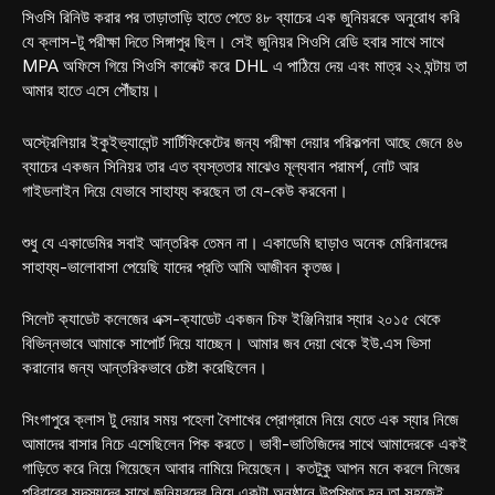
সিওসি রিনিউ করার পর তাড়াতাড়ি হাতে পেতে ৪৮ ব্যাচের এক জুনিয়রকে অনুরোধ করি
যে ক্লাস-টু পরীক্ষা দিতে সিঙ্গাপুর ছিল। সেই জুনিয়র সিওসি রেডি হবার সাথে সাথে
MPA অফিসে গিয়ে সিওসি কালেক্ট করে DHL এ পাঠিয়ে দেয় এবং মাত্র ২২ ঘন্টায় তা
আমার হাতে এসে পৌঁছায়।
অস্ট্রেলিয়ার ইকুইভ্যালেন্ট সার্টিফিকেটের জন্য পরীক্ষা দেয়ার পরিকল্পনা আছে জেনে ৪৬
ব্যাচের একজন সিনিয়র তার এত ব্যস্ততার মাঝেও মূল্যবান পরামর্শ, নোট আর
গাইডলাইন দিয়ে যেভাবে সাহায্য করছেন তা যে-কেউ করবেনা।
শুধু যে একাডেমির সবাই আন্তরিক তেমন না। একাডেমি ছাড়াও অনেক মেরিনারদের
সাহায্য-ভালোবাসা পেয়েছি যাদের প্রতি আমি আজীবন কৃতজ্ঞ।
সিলেট ক্যাডেট কলেজের এক্স-ক্যাডেট একজন চিফ ইঞ্জিনিয়ার স্যার ২০১৫ থেকে
বিভিন্নভাবে আমাকে সাপোর্ট দিয়ে যাচ্ছেন। আমার জব দেয়া থেকে ইউ.এস ভিসা
করানোর জন্য আন্তরিকভাবে চেষ্টা করেছিলেন।
সিংগাপুরে ক্লাস টু দেয়ার সময় পহেলা বৈশাখের প্রোগ্রামে নিয়ে যেতে এক স্যার নিজে
আমাদের বাসার নিচে এসেছিলেন পিক করতে। ভাবী-ভাতিজিদের সাথে আমাদেরকে একই
গাড়িতে করে নিয়ে গিয়েছেন আবার নামিয়ে দিয়েছেন। কতটুকু আপন মনে করলে নিজের
পরিবারের সদস্যদের সাথে জুনিয়রদের নিয়ে একটা অনুষ্ঠানে উপস্থিত হন তা সহজেই