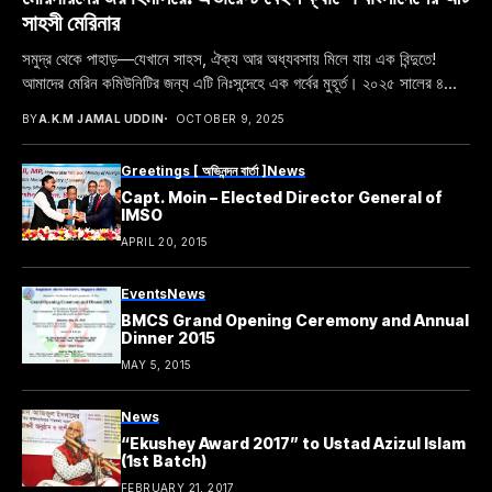
সাহসী মেরিনার
সমুদ্র থেকে পাহাড়—যেখানে সাহস, ঐক্য আর অধ্যবসায় মিলে যায় এক বিন্দুতে!
আমাদের মেরিন কমিউনিটির জন্য এটি নিঃসন্দেহে এক গর্বের মুহূর্ত। ২০২৫ সালের ৪...
BY
A.K.M JAMAL UDDIN
OCTOBER 9, 2025
Greetings [ অভিনন্দন বার্তা ]
News
Capt. Moin – Elected Director General of
IMSO
APRIL 20, 2015
Events
News
BMCS Grand Opening Ceremony and Annual
Dinner 2015
MAY 5, 2015
News
“Ekushey Award 2017” to Ustad Azizul Islam
(1st Batch)
FEBRUARY 21, 2017