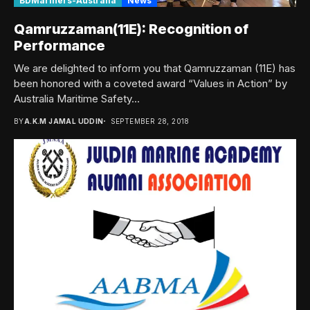
BDMariners-Australia
News
Qamruzzaman(11E): Recognition of
Performance
We are delighted to inform you that Qamruzzaman (11E) has
been honored with a coveted award “Values in Action” by
Australia Maritime Safety...
BY
A.K.M JAMAL UDDIN
SEPTEMBER 28, 2018