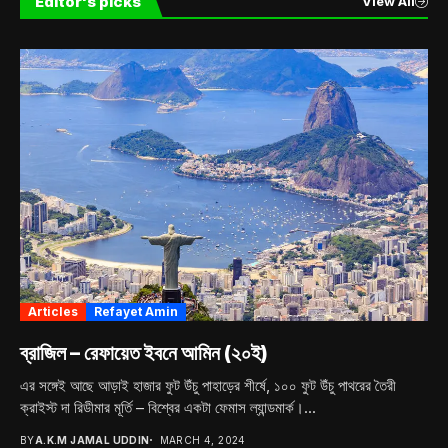
Editor's picks
View All
Articles
Refayet Amin
ব্রাজিল – রেফায়েত ইবনে আমিন (২০ই)
এর সঙ্গেই আছে আড়াই হাজার ফুট উঁচু পাহাড়ের শীর্ষে, ১০০ ফুট উঁচু পাথরের তৈরী
ক্রাইস্ট দা রিডীমার মূর্তি – বিশ্বের একটা ফেমাস ল্যান্ডমার্ক।...
BY
A.K.M JAMAL UDDIN
MARCH 4, 2024