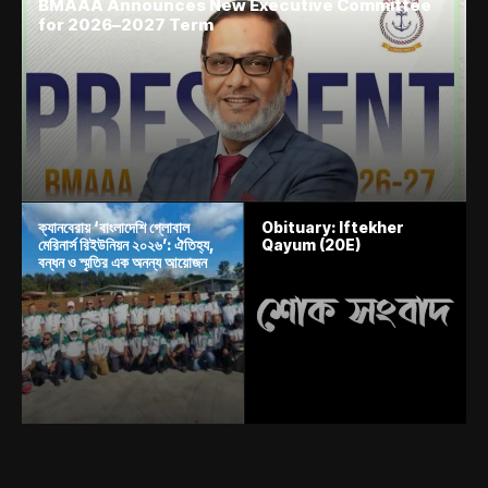
BMAAA Announces New Executive Committee
for 2026–2027 Term
ক্যানবেরায় ‘বাংলাদেশি গ্লোবাল
Obituary: Iftekher
মেরিনার্স রিইউনিয়ন ২০২৬’: ঐতিহ্য,
Qayum (20E)
বন্ধন ও স্মৃতির এক অনন্য আয়োজন