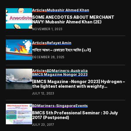
Articles
Mubashir Ahmed Khan
SOME ANECDOTES ABOUT MERCHANT
NAVY: Mubashir Ahmed Khan (2E)
NOVEMBER 1, 2023
Articles
Refayet Amin
পানিতে আগুন – রেফায়েত ইবনে আমিন (২০ই)
DECEMBER 28, 2025
Articles
BDMariners-Australia
BMCS Magazine Nongor 2023
[BMCS Magazine -Nongor 2023] Hydrogen –
the lightest element with weighty
potential! – Nazmul Hasan Bhuiyan (28N)
JULY 12, 2023
BDMariners-Singapore
Events
BMCS 5th Professional Seminar : 30 July
2017 (Postponed)
JULY 23, 2017