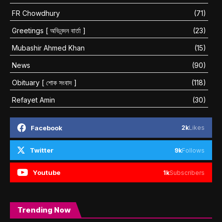
FR Chowdhury
(71)
Greetings [ অভিনন্দন বার্তা ]
(23)
Mubashir Ahmed Khan
(15)
News
(90)
Obituary [ শোক সংবাদ ]
(118)
Refayet Amin
(30)
Facebook
2k
Likes
Twitter
9k
Follows
Youtube
1k
Subscribers
Trending Now