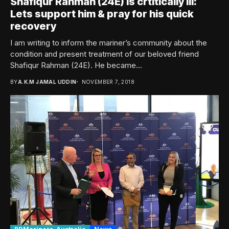
Shafiqur Rahman (24E) is crtitically ill:
Lets support him & pray for his quick
recovery
I am writing to inform the mariner’s community about the
condition and present treatment of our beloved friend
Shafiqur Rahman (24E). He became...
BY
A.K.M JAMAL UDDIN
NOVEMBER 7, 2018