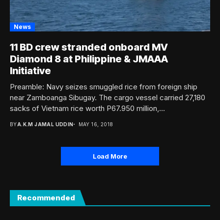
News
11 BD crew stranded onboard MV
Diamond 8 at Philippine & JMAAA
Initiative
Preamble: Navy seizes smuggled rice from foreign ship
near Zamboanga Sibugay. The cargo vessel carried 27,180
sacks of Vietnam rice worth P67.950 million,...
BY
A.K.M JAMAL UDDIN
MAY 16, 2018
Load More
Recommended