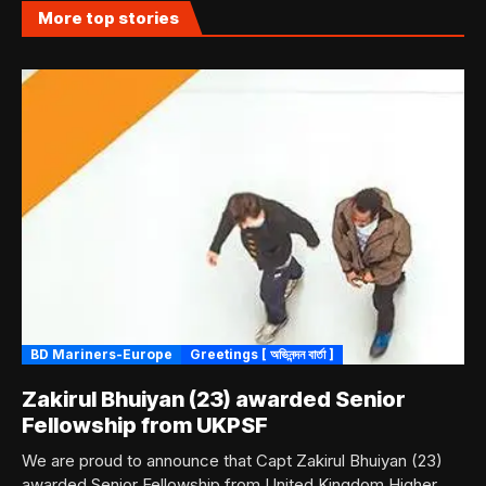
More top stories
BD Mariners-Europe
Greetings [ অভিনন্দন বার্তা ]
Zakirul Bhuiyan (23) awarded Senior
Fellowship from UKPSF
We are proud to announce that Capt Zakirul Bhuiyan (23)
awarded Senior Fellowship from United Kingdom Higher