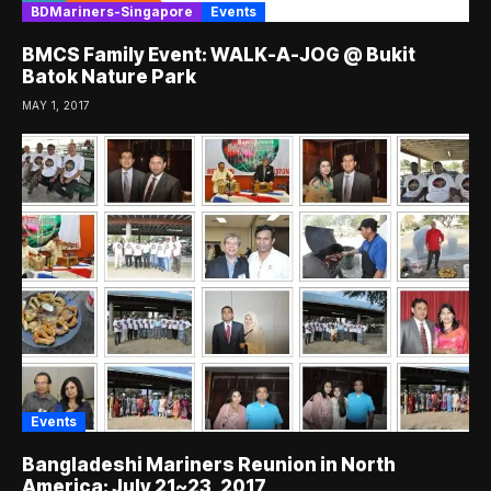
BDMariners-Singapore
Events
BMCS Family Event: WALK-A-JOG @ Bukit
Batok Nature Park
MAY 1, 2017
Events
Bangladeshi Mariners Reunion in North
America: July 21~23, 2017