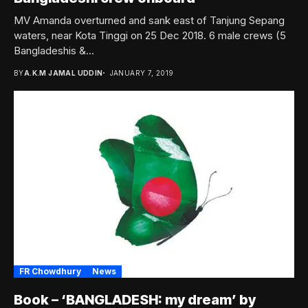
MV Amanda overturned and sank east of Tanjung Sepang
waters, near Kota Tinggi on 25 Dec 2018. 6 male crews (5
Bangladeshis &...
BY
A.K.M JAMAL UDDIN
JANUARY 7, 2019
FR Chowdhury
News
Book – ‘BANGLADESH: my dream’ by