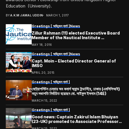
Education (University).
BY
A.K.M JAMAL UDDIN
MARCH 1, 2017
Greetings [ অভিনন্দন বার্তা ]
News
Zillur Rahman (11) elected Executive Board
Member of the ​Nautical​ Institute ​
Headquarter in London
MAY 18, 2016
Greetings [ অভিনন্দন বার্তা ]
News
Capt. Moin – Elected Director General of
IMSO
APRIL 20, 2015
Greetings [ অভিনন্দন বার্তা ]
মেট্রোপলিটন চেম্বার অব কমার্স অ্যান্ড ইন্ডাস্ট্রি, ঢাকার (এমসিসিআই)
নতুন সভাপতি নির্বাচিত হয়েছেন মো. সাইফুল ইসলাম (14E)
MARCH 15, 2022
Greetings [ অভিনন্দন বার্তা ]
Good news: Captain Zakirul Islam Bhuiyan
(23-UK) promoted to Associate Professor
at Southampton Solent University
MARCH 15, 2022