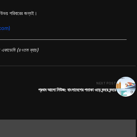
র উভয় পরিবারের জন্যই।
4.com)
িন একাডেমি (৪৭তম ব্যাচ)
NEXT POST
প্রথম আলো নিউজ: বাংলাদেশের পতাকা ওড়ে বন্দরে বন্দরে