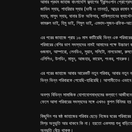
আমার প্রথম জাহাজ বাংলাদেশি ফ্ল্যাগের ‘ট্রান্সওশান প্রোগ্
জাভিদ স্যার, শাহরিয়ার স্যার (ভাবী ও তানহা), আব্দুর রহমান 
স্যার, মাসুদ স্যার, ঘানার চিফ অফিসার, পাকিস্তানের ক্যাপ্
কামরুল ভাই, হিমু ভাই, শিমুল ভাই, এমদাদ-সুজন-রফিক-আ
এর পরের জাহাজে প্রায় ১৬ মাস কাটিয়েছি ভিন্ন এক পরিবারের
পরিবারের বেশির ভাগ সদস্যদের নামই আমাদের পক্ষে উচ্চারণ কর
গুজমান, আম্পারো, লেনডিও, সুয়ান, সলিটো, নালডোজা, রুসভে
এলিপিও, উলডিং, মামুন, আজহার, কায়েস, শংকর, শাহরুক।
এর পরের জাহাজে আবার আরেকটি নতুন পরিবার, আবার নতুন নতু
ভিন্ন ভিন্ন পরিবারকে পেয়েছি-হারিয়েছি। আগামীতেও এভাবে
অবশ্য বিভিন্ন সামাজিক যোগাযোগমাধ্যমের কল্যাণে আজীবন
ফেলে আসা পরিবারের সদস্যদের সঙ্গে এখনও কুশল বিনিময় হ
কিছুদিন পর ষষ্ঠ জাহাজের পরিবার ছেড়ে নিজের ঘরের পরিবা
মিশ্র অনুভূতি আর থাকবে কি না। হয়তো একসময় শুধু বাড়িত
অনুভূতি বেঁচে থাকুক।