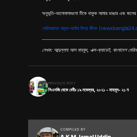
অনুভূতি-ভালোবাসাগুলো টিকে থাকুক আমার ডাঙার এবং জলে
মেরিনারদের আনন্দ-কষ্টের মিশ্র জীবন (newsbangla2
লেখক: আব্দুল্লাহ আল মাহমুদ
,
এক্স-ক্যাডেট, বাংলাদেশ মের
PREVIOUS POST
সিএনজি থেকে বেবীঃ ১৯ নভেম্বর, ২০২১ - মাহমুদ- ২১ ন
COMPILED BY
A.K.M Jamal Uddin