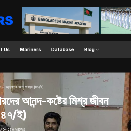
t Us
Mariners
Database
Blog
জীবন – আব্দুল্লাহ আল মাহমুদ (৪৭/ই)
নারদের আনন্দ-কষ্টের মিশ্র জীবন
 (৪৭/ই)
EAD
260 VIEWS