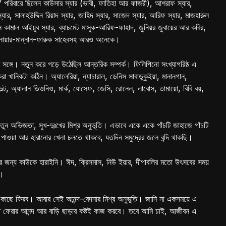
রেস’ পরিবারে ছিলেন কাউসার স্যার (ভাবী, ফাতিহা আর ফাজরী), আশরাফ স্যার,
স্যার, সালাহউদ্দিন রিয়াদ স্যার, জাহিদ স্যার, সাজেদ স্যার, আরিফ স্যার, মাজহারুল
টেন কামাল আইয়ুব স্যার, ব্যাচমেট মাসুক-আরিফ-ফাহাদ, জুনিয়র জুবায়ের আর কবির,
নোয়ার-মান্নান-ফারুক সাহেবসহ আরও অনেকে।
 সঙ্গে। নতুন করে গড়ে উঠেছিল আন্তরিক সম্পর্ক। ফিলিপিনো সংখ্যাগরিষ্ঠ এ
া খানিকটা কঠিন। অ্যালেরিয়া, ন্যাচারাল, ডেনিস সাবাডুকুইয়া, মানানগান,
ল্ট, অ্যালান ডিওনিও, মার্ক, যোসেফ, জেসি, রোনেল, লাবোস, তামায়ো, বিবি বয়,
ন অভিজ্ঞতা, সুখ-দুঃখের মিশ্র অনুভূতি। এভাবে একে একে পাঁচটি জাহাজে পাঁচটি
 পাওয়া আর হারানোর খেলা চলতে থাকবে, যতদিন সমুদ্রের জলে বন্দি থাকছি।
ের জন্য কাউকে হারাইনি। ঈদ, ক্রিসমাস, নিউ ইয়ার, দীপাবলির মতো উৎসবের সময়
য়।
রের কাছে ফিরব। আবার সেই আনন্দ-বেদনার মিশ্র অনুভূতি। জানি না একসময়ে এ
ে ফেরার আনন্দ আর বাড়ি ছাড়ার কষ্টই কাজ করবে। তবে আমি চাই, আজীবন এ