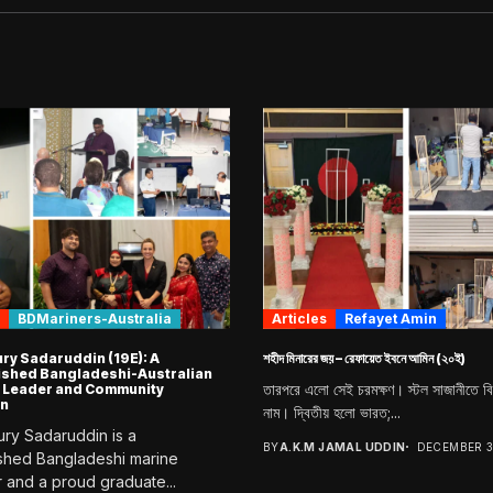
BDMariners-Australia
Articles
Refayet Amin
y Sadaruddin (19E): A
শহীদ মিনারের জয় – রেফায়েত ইবনে আমিন (২০ই)
ished Bangladeshi-Australian
তারপরে এলো সেই চরমক্ষণ। স্টল সাজানীতে ব
 Leader and Community
n
নাম। দ্বিতীয় হলো ভারত;...
y Sadaruddin is a
BY
A.K.M JAMAL UDDIN
DECEMBER 3
ished Bangladeshi marine
 and a proud graduate...