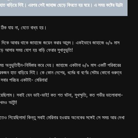
 বাড়িয়ে দিই। এরপর সেই জাহাজ ছেড়ে ফিরতে হয় ঘরে। এ সময় কষ্টের উল্টো
ঠিক যায় না, যেতে বাধ্য হয়।
উল্টো দিকে আবার থাকে জাহাজে জয়েন করার আনন্দ। একইভাবে জাহাজে ৬/৯ মাস
ে আসার সময় যোগ হয় বাড়ি ফেরার সুখানুভূতি!
য় অনুভূতিহীন-নির্বিকার করে দেয়। জাহাজে একটানা ৬/৯ মাস একটি পরিবারের
হাত বাড়িয়ে দিই। কে কোন দেশের, ধর্মের বা বর্ণের সেটার কোনো গুরুত্ব
সবার পরিচয় একটাই- মেরিনার!
য়েছিলাম। সবাই যেন ভাই-ভাই! কত শত ঘটনা, সুখস্মৃতি, কত গভীর ভালোবাসা-
এখনও অটুট!
েও গিয়েছিলাম! কিন্তু সবাই মেরিনার হওয়ায় অনেকের সঙ্গেই সে সময় আর দেখা