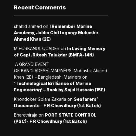
Recent Comments
shahid ahmed
on
I Remember Marine
Academy, Juldia Chittagong: Mubashir
Ahmed Khan (2E)
M FORKANUL QUADER
on
In Loving Memory
of Capt. Ritesh Talukder (BMFA-14N)
A GRAND EVENT
OF BANGLADESHI MARINERS: Mubashir Ahmed
Khan (2E) – Bangladeshi Mariners
on
‘Technological Brilliance of Marine
Engineering’ – Book by Sajid Hussain (15E)
Khondoker Golam Zakaria
on
Seafarers’
Documents – F R Chowdhury (1st Batch)
Bharathiraja
on
PORT STATE CONTROL
(PSC)- F R Chowdhury (1st Batch)