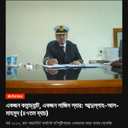
Articles
একজন কমান্ড্যান্ট, একজন সাজিদ স্যার: আব্দুল্লাহ-আল-
মাহমুদ (৪৭তম ব্যাচ)
মার্চ ২০১৩, রাত আড়াইটা! ফার্মগেট মণিপুরীপাড়ার একরুমের ভাড়া বাসার ফ্লোরিং