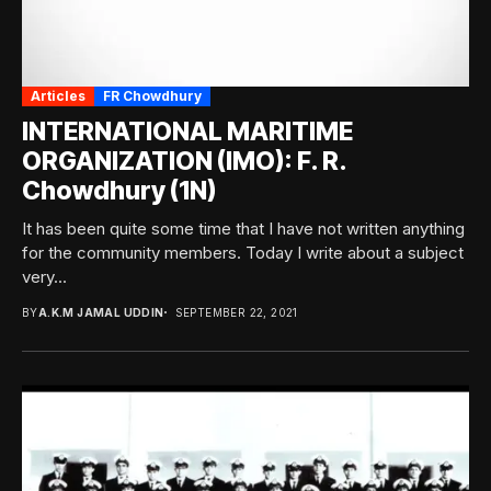
Articles
FR Chowdhury
INTERNATIONAL MARITIME
ORGANIZATION (IMO): F. R.
Chowdhury (1N)
It has been quite some time that I have not written anything
for the community members. Today I write about a subject
very...
BY
A.K.M JAMAL UDDIN
SEPTEMBER 22, 2021