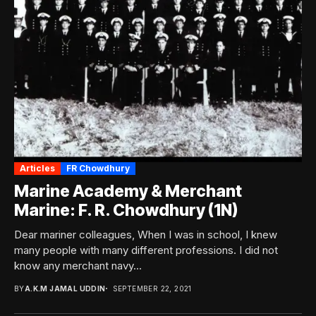
Articles
FR Chowdhury
Marine Academy & Merchant
Marine: F. R. Chowdhury (1N)
Dear mariner colleagues, When I was in school, I knew
many people with many different professions. I did not
know any merchant navy...
BY
A.K.M JAMAL UDDIN
SEPTEMBER 22, 2021