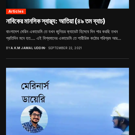
Articles
নাবিকের মানসিক স্বাস্থ্য: আতিয়া (৪৯ তম ব্যাচ)
বাংলাদেশ মেরিন একাডেমি তে যখন জুনিয়র ক্যাডেট হিসেবে দিন পার করছি তখন
প্রতিদিন মনে হত…. এই বিশ্বমানের একাডেমি তে শারীরিক কঠোর পরিশ্রম আর...
BY
A.K.M JAMAL UDDIN
SEPTEMBER 22, 2021