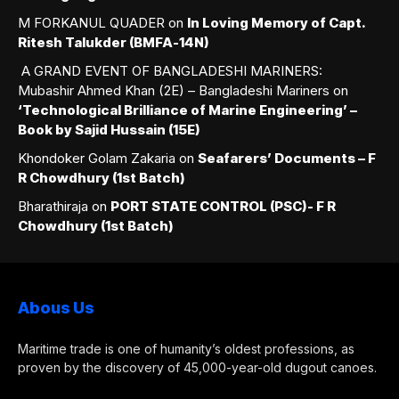
M FORKANUL QUADER
on
In Loving Memory of Capt.
Ritesh Talukder (BMFA-14N)
A GRAND EVENT OF BANGLADESHI MARINERS:
Mubashir Ahmed Khan (2E) – Bangladeshi Mariners
on
‘Technological Brilliance of Marine Engineering’ –
Book by Sajid Hussain (15E)
Khondoker Golam Zakaria
on
Seafarers’ Documents – F
R Chowdhury (1st Batch)
Bharathiraja
on
PORT STATE CONTROL (PSC)- F R
Chowdhury (1st Batch)
Abous Us
Maritime trade is one of humanity’s oldest professions, as
proven by the discovery of 45,000-year-old dugout canoes.