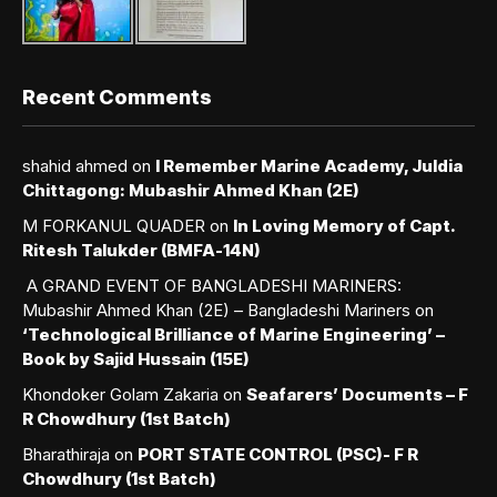
Recent Comments
shahid ahmed
on
I Remember Marine Academy, Juldia
Chittagong: Mubashir Ahmed Khan (2E)
M FORKANUL QUADER
on
In Loving Memory of Capt.
Ritesh Talukder (BMFA-14N)
A GRAND EVENT OF BANGLADESHI MARINERS:
Mubashir Ahmed Khan (2E) – Bangladeshi Mariners
on
‘Technological Brilliance of Marine Engineering’ –
Book by Sajid Hussain (15E)
Khondoker Golam Zakaria
on
Seafarers’ Documents – F
R Chowdhury (1st Batch)
Bharathiraja
on
PORT STATE CONTROL (PSC)- F R
Chowdhury (1st Batch)