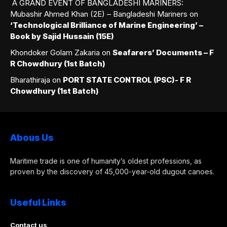
A GRAND EVENT OF BANGLADESHI MARINERS:
Mubashir Ahmed Khan (2E) – Bangladeshi Mariners
on
‘Technological Brilliance of Marine Engineering’ –
Book by Sajid Hussain (15E)
Khondoker Golam Zakaria
on
Seafarers’ Documents – F
R Chowdhury (1st Batch)
Bharathiraja
on
PORT STATE CONTROL (PSC)- F R
Chowdhury (1st Batch)
Abous Us
Maritime trade is one of humanity’s oldest professions, as
proven by the discovery of 45,000-year-old dugout canoes.
Useful Links
Contact us