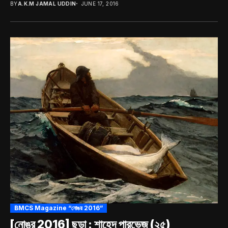
BY
A.K.M JAMAL UDDIN
JUNE 17, 2016
BMCS Magazine “নোঙর 2016”
[নোঙর 2016] ছড়া : শাহেদ পারভেজ (২৫)