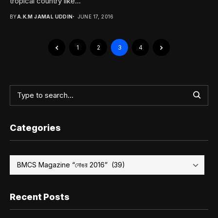
tropical country like...
BY
A.K.M JAMAL UDDIN
JUNE 17, 2016
1
2
3
4
Categories
Recent Posts