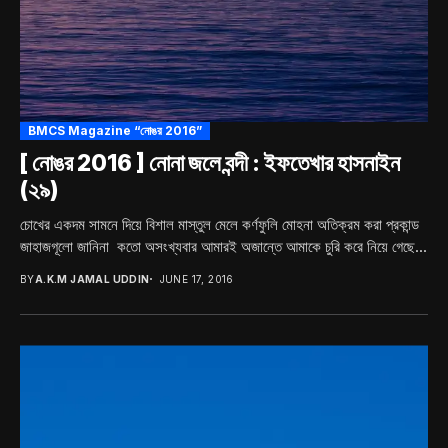
BMCS Magazine “নোঙর 2016”
[ নোঙর 2016 ] নোনা জলে বন্দী : ইফতেখার হাসনাইন
(২৯)
চোখের একদম সামনে দিয়ে বিশাল মাস্তুল মেলে কর্ণফুলি মোহনা অতিক্রম করা প্রকান্ড
জাহাজগূলো জানিনা কতো অসংখ্যবার আমারই অজান্তে আমাকে চুরি করে নিয়ে গেছে...
BY
A.K.M JAMAL UDDIN
JUNE 17, 2016