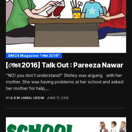
BMCS Magazine “নোঙর 2016”
[নোঙর 2016] Talk Out : Pareeza Nawar
“NO! you don’t understand!” Shirley was arguing with her
mother. She was having problems at her school and asked
her mother for help,...
BY
A.K.M JAMAL UDDIN
JUNE 17, 2016