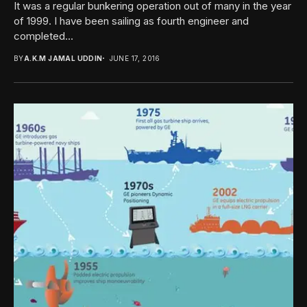
It was a regular bunkering operation out of many in the year
of 1999. I have been sailing as fourth engineer and
completed...
BY
A.K.M JAMAL UDDIN
JUNE 17, 2016