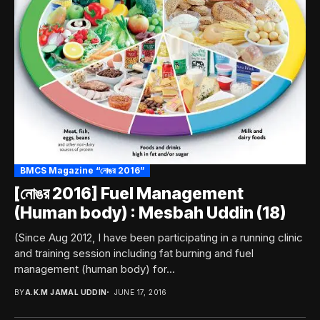
BMCS Magazine “নোঙর 2016”
[নোঙর 2016] Fuel Management
(Human body) : Mesbah Uddin (18)
(Since Aug 2012, I have been participating in a running clinic
and training session including fat burning and fuel
management (human body) for...
BY
A.K.M JAMAL UDDIN
JUNE 17, 2016