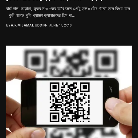
বাচাঁ হাল ছেড়োনা, ডুববে নাও পরবে অথৈ জলে একটু হলেও বেঁচে থাকো ছলে কিংবা বলে
খুকী নাচছে খুকি খ্যামটা ক্যাঙ্গারুদের তিন পা...
BY
A.K.M JAMAL UDDIN
JUNE 17, 2016