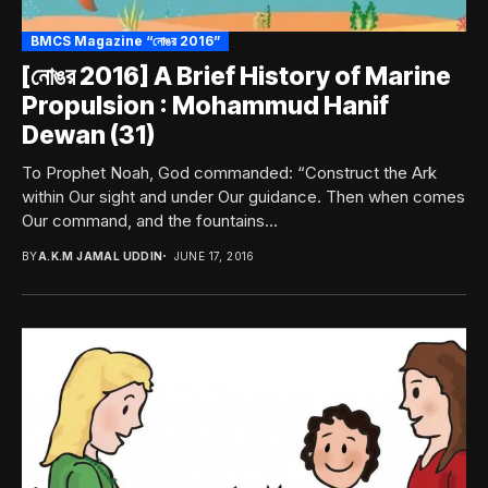
BMCS Magazine “নোঙর 2016”
[নোঙর 2016] A Brief History of Marine
Propulsion : Mohammud Hanif
Dewan (31)
To Prophet Noah, God commanded: “Construct the Ark
within Our sight and under Our guidance. Then when comes
Our command, and the fountains...
BY
A.K.M JAMAL UDDIN
JUNE 17, 2016