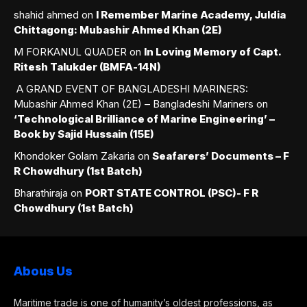
shahid ahmed
on
I Remember Marine Academy, Juldia
Chittagong: Mubashir Ahmed Khan (2E)
M FORKANUL QUADER
on
In Loving Memory of Capt.
Ritesh Talukder (BMFA-14N)
A GRAND EVENT OF BANGLADESHI MARINERS:
Mubashir Ahmed Khan (2E) – Bangladeshi Mariners
on
‘Technological Brilliance of Marine Engineering’ –
Book by Sajid Hussain (15E)
Khondoker Golam Zakaria
on
Seafarers’ Documents – F
R Chowdhury (1st Batch)
Bharathiraja
on
PORT STATE CONTROL (PSC)- F R
Chowdhury (1st Batch)
Abous Us
Maritime trade is one of humanity’s oldest professions, as