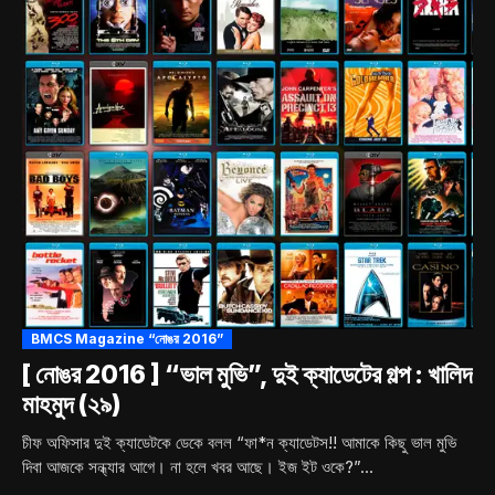
BMCS Magazine “নোঙর 2016”
[ নোঙর 2016 ] “ভাল মুভি”, দুই ক্যাডেটের গল্প : খালিদ
মাহমুদ (২৯)
চীফ অফিসার দুই ক্যাডেটকে ডেকে বলল “ফা*ন ক্যাডেটস!! আমাকে কিছু ভাল মুভি
দিবা আজকে সন্ধ্যার আগে। না হলে খবর আছে। ইজ ইট ওকে?”...