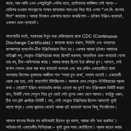
থাকে; আর আমি এখন এপয়েন্টমেন্ট-লেটার হাতে, ছোটবেলার কাঙ্ক্ষিত সেই স্বপ্ন –
মেরিনার হওয়ার সাধপূরণের লক্ষ্যে জাহাজের গ্যাংওয়ে দিয়ে উঠে এলাম “এম.ভি. বাংলার
মিতা” জাহাজে। আমরা তিনজন একসাথে জয়েন করেছিলাম – দুইজন ইঞ্জিন-ক্যাডেট,
একজন ডেক-ক্যাডেট।
পাসপোর্টের মতই, সরকারের ইস্যু করা মেরিনারদের থাকে CDC (Continuous
Discharge Certificate)। জাহাজে জয়েন করলে, সিডিসি এবং অন্যান্য
কাগজপত্র ক্যাপ্টেন-চীফ ইঞ্জিনিয়ারকে দিতে হয়। এরপরে আমরা দুইজন আমাদের
ডাইরেক্ট বস্, সেকেন্ড-ইঞ্জিনিয়ারের কাছে রিপোর্ট করলাম; অন্যদিকে ডেক-ক্যাডেট গেলো
তার বস্‌, চীফ-অফিসারের কাছে। আমার মাথায় ছিলো ইয়া ঝাঁকড়া চুল। আসলে, সেই
ক্লাস সেভেন থেকে শুরু করে ক্যাডেট কলেজে এবং পরে মেরিন একাডেমীতে থাকা
অবস্থায় কিশোর-যুবকদের আজীবন সাধ ‘লম্বা চুল-রাখা’, সম্ভব হয়নাই। একাডেমী
থেকে বের হয়ে, সেই খায়েশটাই মিটাচ্ছিলাম। আমাকে দেখে সেকেন্ড-ইনিজিয়ারের প্রথম
কথা – হোয়াট? ইঞ্জিন-ক্যাডেটের মাথায় এত্তো বড় চুল? যাও ইঞ্জিনরুমে ডিউটি করতে
যাও, ডিউটি শেষে সেলুনে গিয়ে চুল কেটে সেই চুলের ওজন মেপে আসবে। যতটুকু ওজন,
ঠিক তত ঘন্টা এক্সট্রা-ডিউটি। নাহ্‌, সেই সেকেন্ড ইঞ্জিনিয়ার ছিলেন আসলেই খুবই
ভালো মানুষ। ওনার আন্ডারে থেকেই আমরা দুই ক্যাডেট অনেক কিছু শিখেছিলাম।
আসলে বাংলার মিতার সব অফিসারই ছিলেন খুব ভালো, আমরা বলি ‘গুড ক্রাউড’।
অধিকাংশই একাডেমীর সিনিয়াররা – খুবই সুন্দর সময় কেটেছিলো। প্রথম জয়েন করার