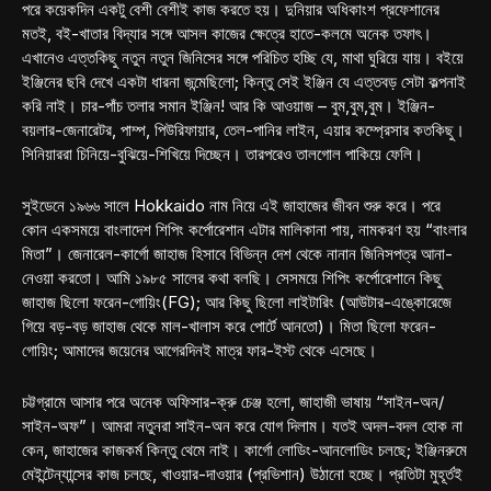
পরে কয়েকদিন একটু বেশী বেশীই কাজ করতে হয়। দুনিয়ার অধিকাংশ প্রফেশানের
মতই, বই-খাতার বিদ্যার সঙ্গে আসল কাজের ক্ষেত্রে হাতে-কলমে অনেক তফাৎ।
এখানেও এত্তকিছু নতুন নতুন জিনিসের সঙ্গে পরিচিত হচ্ছি যে, মাথা ঘুরিয়ে যায়। বইয়ে
ইঞ্জিনের ছবি দেখে একটা ধারনা জন্মেছিলো; কিন্তু সেই ইঞ্জিন যে এত্তবড় সেটা কল্পনাই
করি নাই। চার-পাঁচ তলার সমান ইঞ্জিন! আর কি আওয়াজ – বুম,বুম,বুম। ইঞ্জিন-
বয়লার-জেনারেটর, পাম্প, পিউরিফায়ার, তেল-পানির লাইন, এয়ার কম্প্রেসার কতকিছু।
সিনিয়াররা চিনিয়ে-বুঝিয়ে-শিখিয়ে দিচ্ছেন। তারপরেও তালগোল পাকিয়ে ফেলি।
সুইডেনে ১৯৬৬ সালে Hokkaido নাম নিয়ে এই জাহাজের জীবন শুরু করে। পরে
কোন একসময়ে বাংলাদেশ শিপিং কর্পোরেশান এটার মালিকানা পায়, নামকরণ হয় “বাংলার
মিতা”। জেনারেল-কার্গো জাহাজ হিসাবে বিভিন্ন দেশ থেকে নানান জিনিসপত্র আনা-
নেওয়া করতো। আমি ১৯৮৫ সালের কথা বলছি। সেসময়ে শিপিং কর্পোরেশানে কিছু
জাহাজ ছিলো ফরেন-গোয়িং(FG); আর কিছু ছিলো লাইটারিং (আউটার-এঙ্কোরেজে
গিয়ে বড়-বড় জাহাজ থেকে মাল-খালাস করে পোর্টে আনতো)। মিতা ছিলো ফরেন-
গোয়িং; আমাদের জয়েনের আগেরদিনই মাত্র ফার-ইস্ট থেকে এসেছে।
চট্টগ্রামে আসার পরে অনেক অফিসার-ক্রু চেঞ্জ হলো, জাহাজী ভাষায় “সাইন-অন/
সাইন-অফ”। আমরা নতুনরা সাইন-অন করে যোগ দিলাম। যতই অদল-বদল হোক না
কেন, জাহাজের কাজকর্ম কিন্তু থেমে নাই। কার্গো লোডিং-আনলোডিং চলছে; ইঞ্জিনরুমে
মেইন্টেন্যান্সের কাজ চলছে, খাওয়ার-দাওয়ার (প্রভিশান) উঠানো হচ্ছে। প্রতিটা মুহূর্তই