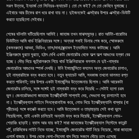
সরল উত্তর, ইনচার্জ তো সিনিয়র-ক্যাডেট। তো সে কই? সে তো কেবিনে ঘুমাচ্ছে।
এইবারে আর চীফের রাগ ধরে রাখা যায় না। দুইজনকেই এক্সট্রার উপরে এক্সট্রা-ডিউটি
করতে হয়েছিলো সেইবার।
শেষের ঘটনাটা ঘটিয়েছিলাম আমিই। জাহাজ তখন মাঝসমুদ্রে। রাত আটটা-বারোটার
ডিউটিতে আমি থার্ড ইঞ্জিনিয়ারের সঙ্গে। অন্যরা সবাই ডিনার শেষ করে, স্মোকরুমে
(কমনরুমে) আড্ডা, ভিডিও, তাস/দাবা/স্ক্র্যাবল ইত্যাদিতে সময় কাটাচ্ছে। আমি
ইঞ্জিনরুমে ঘুরতে ঘুরতে, হঠাৎ দেখি একটা জেনারেটর থেকে অল্প অল্প আগুনের হল্কা বের
হচ্ছে। দৌড় দিয়ে কন্ট্রোলরুমে গিয়ে থার্ড ইঞ্জিনিয়ারকে বললাম যে দুই-নাম্বার
জেনারেটরে আগুনের স্পার্ক দেখছি। উনি ইমার্জেন্সিতে বললেন অন্য জেনারেটর চালাও,
দুই নাম্বারটাকে বন্ধ করতে হবে। নতুন ক্যাডেট আমি, সবকাজ তখনো ভালমত রপ্ত
করতে পারিনাই; তার উপরে একটা ইমার্জেন্সির উত্তেজনায় ছিলাম। আমি আরেকটা
জেনারেটর চালিয়ে, সঙ্গে সঙ্গেই দুই নাম্বারটা বন্ধ করে দিয়েছি – সেটাই হলো চরম
ভুল। জেনারেটরগুলো জাহাজে ইলেক্ট্রিসিটি সাপ্লাই দেয়, সেগুলো শুধু চালালেই হবে
না। ইলেক্ট্রিক্যাল লাইনে সিনক্রোনাইজ করে, লোড দিয়ে ইলেক্ট্রিক্যালি বাস্‌বার (বা
গ্রীডের) সঙ্গে কানেক্ট করতে হবে। আমি উত্তেজনা ও তাড়াহুড়ায় সেই কথা ভুলে
গিয়েছিলাম, তাই একটা চালিয়েই অন্যটা বন্ধ করে দিয়েছি, ইলেক্ট্রিক্যাল লোড-
শেয়ারিং ছাড়াই। ব্যাস আর যায় কই? সারা জাহাজের ইলেক্ট্রিক্যাল সিস্টেমে কারেন্ট
শর্ট, চারিদিকের লাইট নিভে যাচ্ছে, ইমার্জেন্সি জেনারেটর স্টার্ট নিয়ে নিয়েছে, সারা জাহাজে
এলার্ম বাজছে। উপর থেকে খেলা-সিনেমা বাদ সিয়ে সকলে দৌড়ে চলে এসেছে