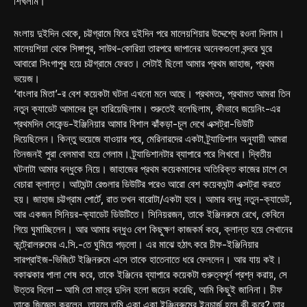
শিখলাম।
মংলায় দুইদিন থেকে, চট্টগ্রামে ফিরে দুইদিন পরে মালেয়শিয়ার উদ্দেশ্যে রওনা দিলাম।
মালেয়শিয়া থেকে সিঙ্গাপুর, সাউথ-কোরিয়া তারপরে জাপানের অনেকগুলো বন্দরে ঘুরে
আবারো সিংগাপুর হয়ে চট্টগ্রামে ফেরত। সেটাই ছিলো আমার প্রথম জাহাজ, প্রথম
ভয়েজ।
‘বাংলার মিতা’-র বেশ কয়েকটা ঘটনা এখনো মনে আছে। প্রথমতঃ, প্রথামত আমরা তিন
নতুন ক্যাডেট আমাদের চুল হারিয়েছিলাম। শুরুতেই বলেছিলাম, কীভাবে জয়েনিং-এর
প্রথমদিন সেকেন্ড-ইঞ্জিনিয়ার আমার বিশাল ঝাঁকড়া-চুল দেখে এক্সট্রা-ডিউটি
দিয়েছিলেন। কিন্তু ভয়েজে যাওয়ার পরে, মেরিনারদের একটা ট্র্যাডিশান অনুযায়ী আমরা
তিনজনই পুরা বেলমাথা হয়ে গেলাম। ট্র্যাডিশানটার ব্যাপারে পরে লিখবো। দ্বিতীয়
ঘটনাটা আমার বন্ধুকে নিয়ে। জাহাজের প্রথম কয়েকমাসের অতিরিক্ত কাজের চাপে সে
বেচারা ক্লান্ত। আটঘন্টা রেগুলার ডিউটির পরেও আরো বেশ কয়েকঘন্টা এক্সট্রা করতে
হয়। জাহাজ চট্টগ্রাম পোর্টে, রাত তখন বারোটা/একটা হবে। আমার বন্ধু নতুন-ক্যাডেট,
আর একজন সিনিয়র-ক্যাডেট ডিউটিতে। সিনিয়রজন, তাকে ইঞ্জিনরুমে রেখে, কেবিনে
গিয়ে ঘুমাচ্ছিলেন। আর আমার বন্ধুও বেশ কিছুক্ষণ কাজকর্ম করে, ক্লান্ত হয়ে সেখানের
কন্ট্রোলরুমের এ.সি.-তে ঘুমিয়ে পড়লো। এর মাঝে হঠাৎ করে চীফ-ইঞ্জিনিয়ার
সারপ্রাইজ-ভিজিটে ইঞ্জিনরুমে এসে তাকে হাতেনাতে ধরে ফেললেন। আর যায় কই।
বকাঝকার পালা শেষ করে, তাকে ইঞ্জিনের ব্যাপারে কয়েকটা গুরুত্বপূর্ন প্রশ্ন করায়, সে
উত্তর দিলো – আমি তো মাত্র দুদিন হলো জয়েন করেছি, আমি কিছুই জানিনা। চীফ
তাকে জিজ্ঞেস করলেন, তাহলে তুমি একা একা ইঞ্জিনরুমের ইনচার্জ হলে কী করে? তার