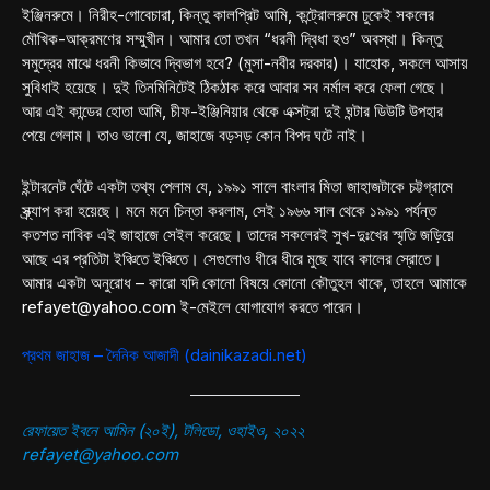
ইঞ্জিনরুমে। নিরীহ-গোবেচারা, কিন্তু কালপ্রিট আমি, কন্ট্রোলরুমে ঢুকেই সকলের
মৌখিক-আক্রমণের সম্মুখীন। আমার তো তখন “ধরনী দ্বিধা হও” অবস্থা। কিন্তু
সমুদ্রের মাঝে ধরনী কিভাবে দ্বিভাগ হবে? (মুসা-নবীর দরকার)। যাহোক, সকলে আসায়
সুবিধাই হয়েছে। দুই তিনমিনিটেই ঠিকঠাক করে আবার সব নর্মাল করে ফেলা গেছে।
আর এই কান্ডের হোতা আমি, চীফ-ইঞ্জিনিয়ার থেকে এক্সট্রা দুই ঘন্টার ডিউটি উপহার
পেয়ে গেলাম। তাও ভালো যে, জাহাজে বড়সড় কোন বিপদ ঘটে নাই।
ইন্টারনেট ঘেঁটে একটা তথ্য পেলাম যে, ১৯৯১ সালে বাংলার মিতা জাহাজটাকে চট্টগ্রামে
স্ক্র্যাপ করা হয়েছে। মনে মনে চিন্তা করলাম, সেই ১৯৬৬ সাল থেকে ১৯৯১ পর্যন্ত
কতশত নাবিক এই জাহাজে সেইল করেছে। তাদের সকলেরই সুখ-দুঃখের স্মৃতি জড়িয়ে
আছে এর প্রতিটা ইঞ্চিতে ইঞ্চিতে। সেগুলোও ধীরে ধীরে মুছে যাবে কালের স্রোতে।
আমার একটা অনুরোধ – কারো যদি কোনো বিষয়ে কোনো কৌতুহল থাকে, তাহলে আমাকে
refayet@yahoo.com ই-মেইলে যোগাযোগ করতে পারেন।
প্রথম জাহাজ – দৈনিক আজাদী (dainikazadi.net)
রেফায়েত ইবনে আমিন (২০ই), টলিডো, ওহাইও, ২০২২
refayet@yahoo.com