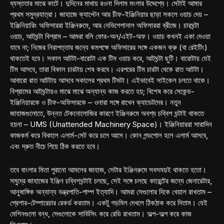
ব্যস্ততার মাঝে কাটে। দুদিনের মাথায় রওনা দিলাম মংলার উদ্দেশ্যে। সেটাই আমার
প্রথম সমুদ্রযাত্রা। জাহাজে ক্যাপ্টেন আর চীফ-ইঞ্জিনিয়ার ছাড়া সকলে ওয়াচ দেয় –
ইঞ্জিনিয়ারিং অফিসাররা ইঞ্জিনরুমে, আর নেভিগেশানাল অফিসাররা ব্রীজে। চারঘন্টা
ওয়াচ, আটঘন্টা বিশ্রাম – আমরা বলি ফোর-অন/এইট-অফ। ওয়াচ কখনই একা দেওয়া
যাবে না; নিজের নিরাপত্তার জন্যে কমপক্ষে অফিসারের সঙ্গে একজন ক্রু (বা রেইটিং)
থাকতেই হবে। সকাল আটটা-বারোটা এক টিম ওয়াচ করে, আটঘন্টা ছুটি। বারোটায় যেই
টিম আসবে, তারা বিকাল চারটায় শেষ করবে। এরপরের টিম চারটা থেকে রাত আটটা।
আবারো রাত আটটায় আসবে সকালের প্রথম টিমটা। এইভাবেই সাইকেল চলতে থাকে।
বিশ্রামের আটঘন্টায়ও মাঝে মাঝে অন্যান্য কাজ করতে হয়; বিশেষ করে সেকেন্ড-
ইঞ্জিনিয়ারকে ও চীফ-অফিসারকে – ওনারা সঙ্গে রাখেন ক্যাডেটদের। নতুন
জাহাজগুলোতে, উন্নত টেকনোলোজির কারণে ইঞ্জিনরুমে অবশ্য চব্বিশ ঘন্টাই থাকতে
হয়না – UMS (Unattended Machinery Space)। ইঞ্জিনিয়াররা সারাদিন
কাজকর্ম করে বিকালে এলার্ম-সেট করে চলে আসে। কোন গন্ডগোল হলে এলার্ম আসবে,
এবং দ্রুত নীচে গিয়ে ঠিক করতে হবে।
তবে বাংলার মিতা পুরানো আমলের জাহাজ, সেটার ইঞ্জিনরুমে সবসময়ই থাকতে হতো।
সমুদ্রে জাহাজের ইঞ্জিন চব্বিশঘন্টাই চলছে, সেই সঙ্গে চলছে কারেন্টের জন্যে জেনারেটার,
আনুষাঙ্গিক অন্যান্য যন্ত্রপাতি-পাম্প ইত্যাদি। আমরা সেগুলোর দিকে খেয়াল রাখতাম –
প্রেশার-টেম্পারেচার রেকর্ড করতাম। একটু গড়মিল দেখলে ঠিকঠাক করে দিতাম। যেই
মেশিনগুলো বন্ধ, সেগুলোকে সার্ভিসিং করে রেডি রাখতাম। অল্প-অল্প করে কাজ