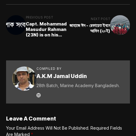
PREVIOUS POST
NEXT POST
Capt. Mohammad
জাহাজে ঈদ - রেফায়েত ইবনে
Masudur Rahman
আমিন (২০ই)
(23N) is on his
final voyage
COMPILED BY
A.K.M Jamal Uddin
28th Batch, Marine Academy Bangladesh.
Leave A Comment
Your Email Address Will Not Be Published.
Required Fields
Are Marked
*