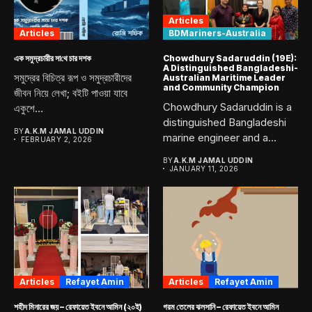
Articles
Articles
BDMariners-Australia
এক সমুদ্রচারীর সা‌থে চার দশক
Chowdhury Sadaruddin (19E):
A Distinguished Bangladeshi-
সমুদ্রের বিচিত্র রূপ ও সমুদ্রচারীদের
Australian Maritime Leader
and Community Champion
জীবন নিয়ে লেখা; বইটি পাওয়া যাবে
Chowdhury Sadaruddin is a
একুশে...
distinguished Bangladeshi
BY
A.K.M JAMAL UDDIN
marine engineer and a
FEBRUARY 2, 2026
proud graduate...
BY
A.K.M JAMAL UDDIN
JANUARY 11, 2026
Articles
Refayet Amin
Articles
Refayet Amin
শহীদ মিনারের জয় – রেফায়েত ইবনে আমিন (২০ই)
গরম তেলের ঝলসানি – রেফায়েত ইবনে আমিন