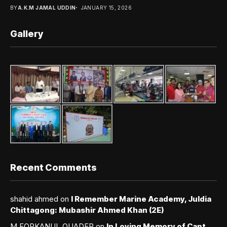
BY
A.K.M JAMAL UDDIN
JANUARY 15, 2026
Gallery
Recent Comments
shahid ahmed
on
I Remember Marine Academy, Juldia
Chittagong: Mubashir Ahmed Khan (2E)
M FORKANUL QUADER
on
In Loving Memory of Capt.