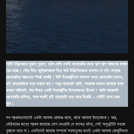
আমি ইঞ্জিনরুমে ঘুরতে ঘুরতে, হঠাৎ দেখি একটা জেনারেটর থেকে অল্প অল্প আগুনের হল্কা
বের হচ্ছে। দৌড় দিয়ে কন্ট্রোলরুমে গিয়ে থার্ড ইঞ্জিনিয়ারকে বললাম যে দুই-নাম্বার
জেনারেটরে আগুনের স্পার্ক দেখছি। উনি ইমার্জেন্সিতে বললেন অন্য জেনারেটর চালাও,
দুই নাম্বারটাকে বন্ধ করতে হবে। নতুন ক্যাডেট আমি, সবকাজ তখনো ভালমত রপ্ত
করতে পারিনাই; তার উপরে একটা ইমার্জেন্সির উত্তেজনায় ছিলাম। আমি আরেকটা
জেনারেটর চালিয়ে, সঙ্গে সঙ্গেই দুই নাম্বারটা বন্ধ করে দিয়েছি – সেটাই হলো চরম
ভুল।
সব প্রথমগুলোতেই একটা আলাদা রোমাঞ্চ থাকে, থাকে আলাদা উত্তেজনা। আর,
মেরিনারের জন্যে প্রথম জাহাজে যোগ দেওয়াটা যে কতবড় ঘটনা, সেই অনুভূতিটা সহজে
বুঝানো যাবে না। এমনিতেই জাহাজ সম্পর্কে সবমানুষের মনেই একটা আলাদা রোমান্টিকতা