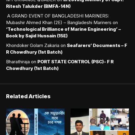
Ritesh Talukder (BMFA-14N)
A GRAND EVENT OF BANGLADESHI MARINERS:
Mubashir Ahmed Khan (2E) – Bangladeshi Mariners
on
‘Technological Brilliance of Marine Engineering’ –
Book by Sajid Hussain (15E)
Khondoker Golam Zakaria
on
Seafarers’ Documents – F
R Chowdhury (1st Batch)
Bharathiraja
on
PORT STATE CONTROL (PSC)- F R
Chowdhury (1st Batch)
Related Articles