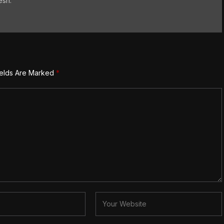
esh.
ields Are Marked
*