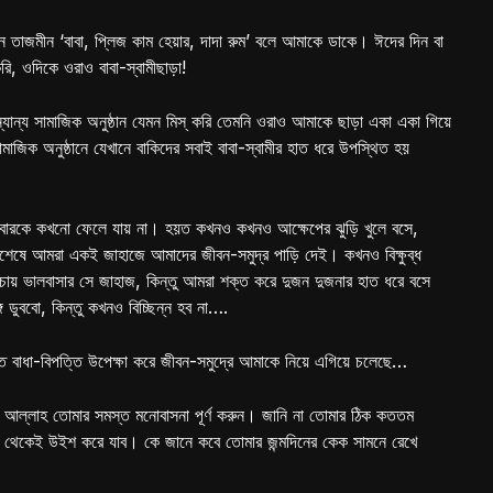
তাজমীন ‘বাবা, প্লিজ কাম হেয়ার, দাদা রুম’ বলে আমাকে ডাকে। ঈদের দিন বা
, ওদিকে ওরাও বাবা-স্বামীছাড়া!
যান্য সামাজিক অনুষ্ঠান যেমন মিস্ করি তেমনি ওরাও আমাকে ছাড়া একা একা গিয়ে
জিক অনুষ্ঠানে যেখানে বাকিদের সবাই বাবা-স্বামীর হাত ধরে উপস্থিত হয়
রিবারকে কখনো ফেলে যায় না। হয়ত কখনও কখনও আক্ষেপের ঝুড়ি খুলে বসে,
 দিনশেষে আমরা একই জাহাজে আমাদের জীবন-সমুদ্র পাড়ি দেই। কখনও বিক্ষুব্ধ
চায় ভালবাসার সে জাহাজ, কিন্তু আমরা শক্ত করে দুজন দুজনার হাত ধরে বসে
ে ডুববো, কিন্তু কখনও বিচ্ছিন্ন হব না….
্ত বাধা-বিপত্তি উপেক্ষা করে জীবন-সমুদ্রে আমাকে নিয়ে এগিয়ে চলেছে…
 আল্লাহ তোমার সমস্ত মনোবাসনা পূর্ণ করুন। জানি না তোমার ঠিক কততম
ূর থেকেই উইশ করে যাব। কে জানে কবে তোমার জন্মদিনের কেক সামনে রেখে