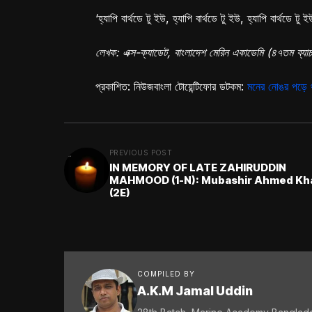
‘হ্যাপি বার্থডে টু ইউ, হ্যাপি বার্থডে টু ইউ, হ্যাপি বার্থডে ট
লেখক: এক্স-ক্যাডেট, বাংলাদেশ মেরিন একাডেমি (৪৭তম ব্যা
প্রকাশিত: নিউজবাংলা টোয়েন্টিফোর ডটকম:
মনের নোঙর পড়
PREVIOUS POST
IN MEMORY OF LATE ZAHIRUDDIN
MAHMOOD (1-N): Mubashir Ahmed Khan
(2E)
COMPILED BY
A.K.M Jamal Uddin