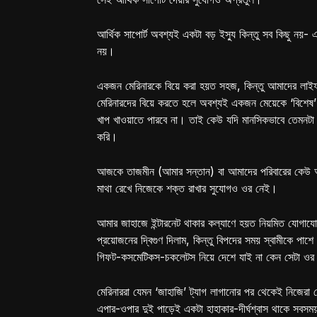
আর্থিক সাপোর্ট অবশ্যই একটা বড় ইস্যু কিন্তু সব কিছু নয়- এ
নয়।
একজন মেরিনারকে বিয়ে করা হয়ত সহজ, কিন্তু আমাদের লাইফস্
মেরিনারদের বিয়ে করতে হলে অবশ্যই একজন মেয়েকে ‘বিশেষ’
খাপ খাওয়াতে পারবে না। তাই কেউ যদি মানসিকভাবে তেমনটা 
করি।
আজকে তাজমীন (আমার সন্তান) বা আমাদের পরিবারের কেউ অসু
মাথা রেখে নিজেকে শক্ত রাখার সুযোগও ওর নেই।
আমার জাহাজে ইন্টারনেট থাকার কল্যাণে হয়ত নিয়মিত যোগায
প্রয়োজনের দ্বিগুণ দিলাম, কিন্তু বিপদের সময় স্বামীকে পাশে
গিফট-কসমেটিকস-চকলেটস নিয়ে দেশে যাই না কেন সেটা ওর 
মেরিনাররা যেমন ‘জাহাজি’ ট্যাগ লাগানোর পর থেকেই নিজেরা দ
এপার-ওপার দুই পাড়েই একটা হাহাকার-দীর্ঘশ্বাস থাকে সবস