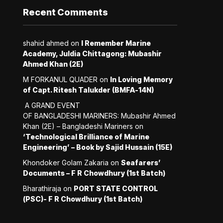
Recent Comments
shahid ahmed
on
I Remember Marine
Academy, Juldia Chittagong: Mubashir
Ahmed Khan (2E)
M FORKANUL QUADER
on
In Loving Memory
of Capt. Ritesh Talukder (BMFA-14N)
A GRAND EVENT
OF BANGLADESHI MARINERS: Mubashir Ahmed
Khan (2E) – Bangladeshi Mariners
on
‘Technological Brilliance of Marine
Engineering’ – Book by Sajid Hussain (15E)
Khondoker Golam Zakaria
on
Seafarers’
Documents – F R Chowdhury (1st Batch)
Bharathiraja
on
PORT STATE CONTROL
(PSC)- F R Chowdhury (1st Batch)