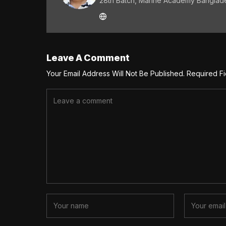
28th Batch, Marine Academy Banglad
Leave A Comment
Your Email Address Will Not Be Published.
Required F