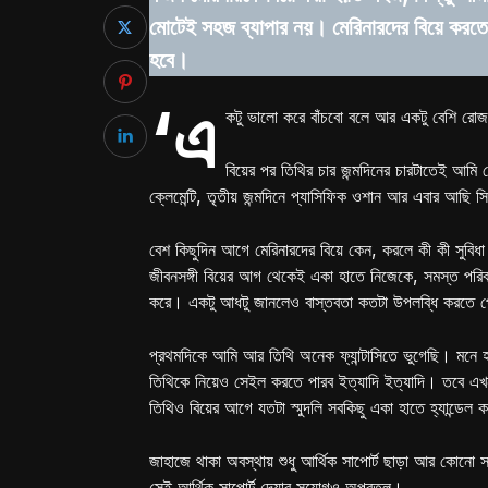
মোটেই সহজ ব্যাপার নয়। মেরিনারদের বিয়ে করত
হবে।
‘এ
কটু ভালো করে বাঁচবো বলে আর একটু বেশি রো
বিয়ের পর তিথির চার জন্মদিনের চারটাতেই আমি দে
ক্লেমেন্টি, তৃতীয় জন্মদিনে প্যাসিফিক ওশান আর এবার আছি সি
বেশ কিছুদিন আগে মেরিনারদের বিয়ে কেন, করলে কী কী সুবিধ
জীবনসঙ্গী বিয়ের আগ থেকেই একা হাতে নিজেকে, সমস্ত পরিব
করে। একটু আধটু জানলেও বাস্তবতা কতটা উপলব্ধি করতে পে
প্রথমদিকে আমি আর তিথি অনেক ফ্যান্টাসিতে ভুগেছি। মনে 
তিথিকে নিয়েও সেইল করতে পারব ইত্যাদি ইত্যাদি। তবে এখন
তিথিও বিয়ের আগে যতটা স্মুদলি সবকিছু একা হাতে হ্যান্ডেল 
জাহাজে থাকা অবস্থায় শুধু আর্থিক সাপোর্ট ছাড়া আর কোনো সাপো
সেই আর্থিক সাপোর্ট দেয়ার সুযোগও অপ্রতুল।