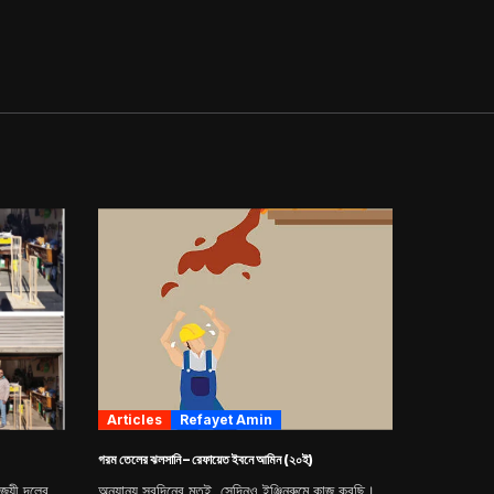
Articles
Refayet Amin
গরম তেলের ঝলসানি – রেফায়েত ইবনে আমিন (২০ই)
িজয়ী দলের
অন্যান্য সবদিনের মতই, সেদিনও ইঞ্জিনরুমে কাজ করছি।