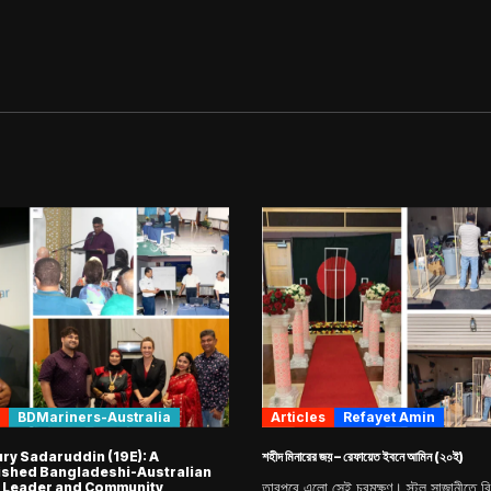
BDMariners-Australia
Articles
Refayet Amin
y Sadaruddin (19E): A
শহীদ মিনারের জয় – রেফায়েত ইবনে আমিন (২০ই)
ished Bangladeshi-Australian
তারপরে এলো সেই চরমক্ষণ। স্টল সাজানীতে ব
 Leader and Community