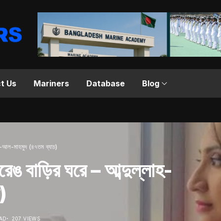
t Us
Mariners
Database
Blog
াহ-আল-মাহমুদ (৪৭তম ব্যাচ)
েঙ বাড়ির ঘরে – আব্দুল্লাহ-
)
EAD
207 VIEWS