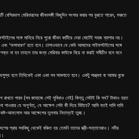
টি বেশিরভাগ মেরিনারদের জীবনসঙ্গী কিছুদিন সংসার করার পর বুঝতে পারেন, শুরুতে
টাইলের সঙ্গে মানিয়ে নিয়ে পুরো জীবন কাটিয়ে দেয়া মোটেই সহজ ব্যাপার নয়।
 এবং ‘অসাধারণ’ হতে হবে। ঢালাওভাবে যে কেউ আমাদের লাইফস্টাইলের সঙ্গে
শক্ত না হন তাহলে তার জন্য মেরিনার কাউকে বিয়ে না করাই সমীচীন বলে মনে
স্থ হলে তিথিকেই একা একা সব সামলাতে হবে। একটু সান্ত্বনা বা আমার বুকে
োগ রাখতে পারব (সব জাহাজে সেই সুবিধাও নেই) কিন্তু সেটাই কি সব? টাকাও হয়ত
 না পাওয়ার যে অপূর্ণতা, যে আক্ষেপ সেটা কী দিয়ে মিটাবে? আমি যতই দামি দামি
কষ্ট-আফসোস আর আক্ষেপের তুলনায় নিতান্তই তুচ্ছ।
েশের প্রায় সবকিছু থেকেই বঞ্চিত হয় তেমনি তাদের স্ত্রী-সন্তানেরাও। নদীর
ময়।