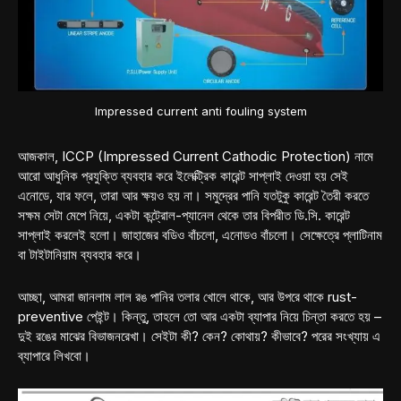
Impressed current anti fouling system
আজকাল, ICCP (Impressed Current Cathodic Protection) নামে
আরো আধুনিক প্রযুক্তি ব্যবহার করে ইলেক্ট্রিক কারেন্ট সাপ্লাই দেওয়া হয় সেই
এনোডে, যার ফলে, তারা আর ক্ষয়ও হয় না। সমুদ্রের পানি যতটুকু কারেন্ট তৈরী করতে
সক্ষম সেটা মেপে নিয়ে, একটা কন্ট্রোল-প্যানেল থেকে তার বিপরীত ডি.সি. কারেন্ট
সাপ্লাই করলেই হলো। জাহাজের বডিও বাঁচলো, এনোডও বাঁচলো। সেক্ষেত্রে প্লাটিনাম
বা টাইটানিয়াম ব্যবহার করে।
আচ্ছা, আমরা জানলাম লাল রঙ পানির তলার খোলে থাকে, আর উপরে থাকে rust-
preventive পেইন্ট। কিন্তু, তাহলে তো আর একটা ব্যাপার নিয়ে চিন্তা করতে হয় –
দুই রঙের মাঝের বিভাজনরেখা। সেইটা কী? কেন? কোথায়? কীভাবে? পরের সংখ্যায় এ
ব্যাপারে লিখবো।