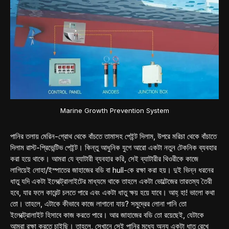
Marine Growth Prevention System
পানির তলায় মেরিন-গ্রোথ থেকে বাঁচতে তামাসহ পেইন্ট দিলাম, উপরে মরিচা থেকে বাঁচাতে
দিলাম রাস্ট-প্রিভেন্টিভ পেইন্ট। কিন্তু আধুনিক যুগে আরো একটা নতুন টেকনিক ব্যবহার
করা হয়ে থাকে। আমরা যে ব্যাটারী ব্যবহার করি, সেই ব্যাটারীর থিওরীকে কাজে
লাগিয়েই লোহা/ইস্পাতের জাহাজের বডি বা hull-কে রক্ষা করা হয়। দুই ভিন্ন ধরনের
ধাতু যদি একটা ইলেক্ট্রোলাইটের মাধ্যমে থাকে তাহলে একটা ভোল্টেজের তারতম্য তৈরী
হবে, যার ফলে কারেন্ট চলতে পারে এবং একটা ধাতু ক্ষয় হয়ে যাবে। আহ্‌ হা! ভালো কথা
তো। তাহলে, এটাকে কীভাবে কাজে লাগানো যায়? সমুদ্রের লোনা পানি তো
ইলেক্ট্রোলাইট হিসাবে কাজ করতে পারে। আর জাহাজের বডি তো রয়েছেই, যেটাকে
আমরা রক্ষা করতে চাইছি। তাহলে, সেখানে সেই পানির মধ্যে অন্য একটা ধাতু রেখে