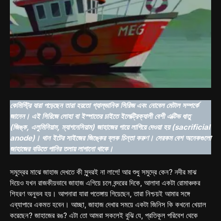
কেমিস্ট্রি যারা পড়েছেন তারা হয়তো গ্যাল্ভানিক সিরিজ এবং নোবেল মেটাল সম্পর্কে
জানেন। এই সিরিজে লোহা বা ইস্পাতের চাইতে ইলেক্ট্রিক্যালী বেশী এক্টিভ ধাতু
(জিঙ্ক, এলুমিনিয়াম, ম্যাগনেসিয়াম) জাহাজের গায়ে লাগিয়ে দেওয়া হয় (sacrificial
anode)। থান ইটের সাইজের জিঙ্কের ব্লক চিন্তা করুণ। সেরকম বেশ অনেকগুলো
জাহাজের বডিতে পানির তলায় লাগানো থাকে।
সমুদ্রের মাঝে জাহাজ দেখতে কী সুন্দরই না লাগে! আর শুধু সমুদ্রে কেন? নদীর মাঝ
দিয়েও যখন রাজকীয়ভাবে জাহাজ এগিয়ে চলে বন্দরের দিকে, আলাদা একটা রোমাঞ্চকর
শিহরণ অনুভব হয়। আপনারা যারা পতেঙ্গায় গিয়েছেন, তারা নিশ্চয়ই আমার সঙ্গে
এব্যাপারে একমত হবেন। আচ্ছা, জাহাজ দেখার সময়ে একটা জিনিস কি কখনো খেয়াল
করেছেন? জাহাজের রঙ? এটা তো আমরা সকলেই বুঝি যে, প্রতিকূল পরিবেশ থেকে