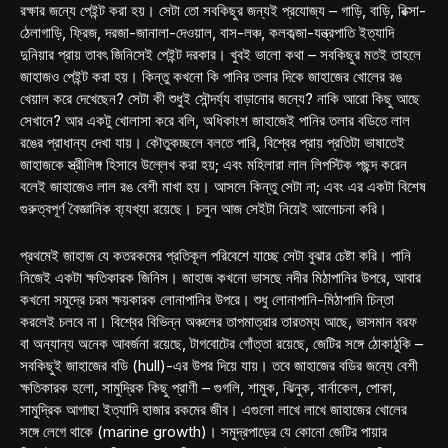
রক্ষার জন্যে পেইন্ট করা হয়। সেটা তো সবকিছুর জন্যই প্রযোজ্য – গাড়ি, বাড়ি, রিক্সা-
ঠেলাগাড়ি, ফ্রিজ, দরজা-জানালা-দেওয়াল, বাস-লঞ্চ, কলকব্জা-যন্ত্রপাতি ইত্যাদি
দুনিয়ার প্রায় তাবৎ জিনিসেই পেইন্ট দরকার। খুবই ভালো কথা – সবকিছুর মতই তাহলে
জাহাজও পেইন্ট করা হয়। কিন্তু কখনো কি পানির তলার দিকে জাহাজের খোলের রঙ
খেয়াল করে দেখেছেন? সেটা কী শুধুই সৌন্দর্য্য বাড়ানোর জন্যে? নাকি আরো কিছু আছে
সেখানে? আর একটু খোলাসা করে বলি, অধিকাংশ জাহাজেই পানির তলার বডিতে লাল
রঙের প্রাধান্য দেখা যায়। কৌতুকচ্ছলে বলতে পারি, বিশ্বের প্রায় প্রতিটা ভাষাতেই
জাহাজকে স্ত্রীলিঙ্গ হিসাবে উল্লেখ করা হয়; এবং মহিলারা লাল লিপস্টিক পছন্দ করেন
বলেই জাহাজেও লাল রঙ বেশী মাখা হয়। আসলে কিন্তু সেটা না; এবং এর একটা বিশেষ
গুরুত্বপূর্ণ বৈজ্ঞানিক ব্য্যখ্যা রয়েছে। চলুন আজ সেইটা নিয়েই আলোচনা করি।
প্রথমেই জাহাজ যে কতরকমের প্রতিকূল পরিবেশে যাচ্ছে সেটা বুঝার চেষ্টা করি। পানি
নিজেই একটা ক্ষতিকারক জিনিস। জাহাজ কখনো ভাসছে নদীর মিঠাপানির উপরে, আবার
কখনো সমুদ্রে চরম ক্ষয়কারক লোনাপানির উপরে। শুধু লোনাপানি-মিঠাপানি চিন্তা
করলেই চলবে না। বিশ্বের বিভিন্ন অঞ্চলের তাপমাত্রার তারতম্য আছে, ভাসমান বরফ
বা অন্যান্য অনেক আবর্জনা রয়েছে, টাগবোটের গোঁত্তা রয়েছে, জেটির সঙ্গে ঠোকাঠুকি –
সবকিছুই জাহাজের বডি (hull)-এর উপর দিয়ে যায়। তবে জাহাজের বডির জন্যে বেশী
ক্ষতিকারক হলো, সামুদ্রিক কিছু প্রাণী – গুগলি, শামুক, ঝিনুক, বার্নাকেল, পোকা,
সামুদ্রিক আগাছা ইত্যাদি হাজার রকমের জীব। এগুলো লাখে লাখে জাহাজের খোলের
সঙ্গে লেগে থাকে (marine growth)। সমুদ্রপাড়ের যে কোনো জেটির পায়ার