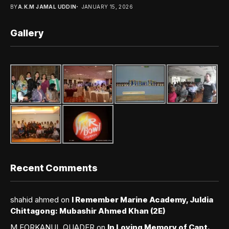
BY
A.K.M JAMAL UDDIN
JANUARY 15, 2026
Gallery
Recent Comments
shahid ahmed
on
I Remember Marine Academy, Juldia
Chittagong: Mubashir Ahmed Khan (2E)
M FORKANUL QUADER
on
In Loving Memory of Capt.