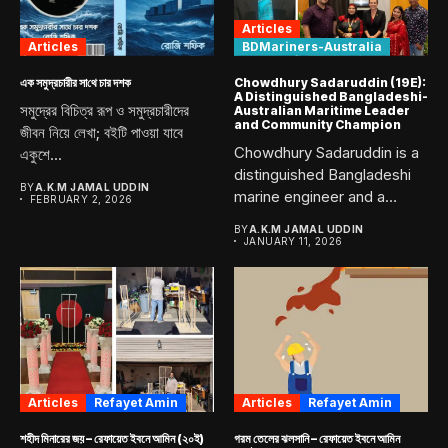
Articles
Articles
BDMariners-Australia
এক সমুদ্রচারীর সা‌থে চার দশক
Chowdhury Sadaruddin (19E):
A Distinguished Bangladeshi-
সমুদ্রের বিচিত্র রূপ ও সমুদ্রচারীদের
Australian Maritime Leader
and Community Champion
জীবন নিয়ে লেখা; বইটি পাওয়া যাবে
Chowdhury Sadaruddin is a
একুশে...
distinguished Bangladeshi
BY
A.K.M JAMAL UDDIN
marine engineer and a
FEBRUARY 2, 2026
proud graduate...
BY
A.K.M JAMAL UDDIN
JANUARY 11, 2026
Articles
Refayet Amin
Articles
Refayet Amin
শহীদ মিনারের জয় – রেফায়েত ইবনে আমিন (২০ই)
গরম তেলের ঝলসানি – রেফায়েত ইবনে আমিন