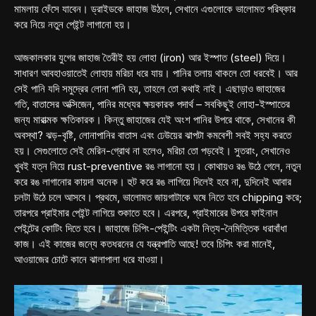
মামলায় ফেঁসে যাবেন। ড্রাইডকে জাহাজ উঠলে, সেখানে এগুলোকে ভালোমত পরিষ্কার
করে নিয়ে নতুন পেইন্ট লাগানো হয়।
আজকালকার যুগের জাহাজ তৈরীই হয় লোহা (iron) আর ইস্পাত (steel) দিয়ে।
সাধারণ আবহাওয়াতেই লোহায় মরিচা ধরে যায়। পানির তলায় থাকলে তো ধরবেই। আর
সেই পানি যদি সমুদ্রের লোনা পানি হয়, তাহলে তো কথাই নাই। এছাড়াও জাহাজের
গতি, বাতাসের অক্সিজেন, পানির মধ্যের ক্ষয়কারক পদার্থ – সবকিছুই লোহা-ইস্পাতের
জন্য মারাত্মক ক্ষতিকারক। কিন্তু জাহাজের যেই অংশ পানির উপরে থাকে, সেখানের কী
অবস্থা? ঝড়-বৃষ্টি, লোনাপানির বাতাস এবং ঢেউয়ের ঝাপটা কমবেশী সবই সহ্য করতে
হয়। সেগুলোতে সেই মেরিন-গ্রোথ না হলেও, মরিচা তো পড়বেই। সুতরাং, সেখানেও
খুবই যত্ন নিয়ে rust-preventive রঙ লাগানো হয়। কোথায়ও রঙ উঠে গেলে, নতুন
করে রঙ লাগানোর কায়দা অনেক। হুট করে রঙ লাগিয়ে দিলেই হবে না, দুদিনেই আবার
চলটা উঠে চলে আসবে। প্রথমে, ভালোমত জায়গাটাকে ঘষে নিতে হবে chipping করে;
তারপরে প্রাইমার পেইন্ট লাগিয়ে শুকাতে হবে। এরপরে, প্রাইমারের উপরে ফাইনাল
পেইন্টের কোটিং দিতে হবে। জাহাজে চিপিং-পেইন্টিং একটা নিত্য-নৈমিত্তিক ধরাবাঁধা
কাজ। এই কাজের জন্যে কতধরনের যে যন্ত্রপাতি আছে! তবে চিপিং করা মানেই,
আওয়াজের চোটে কানে ঝালাপালা ধরে যাওয়া।