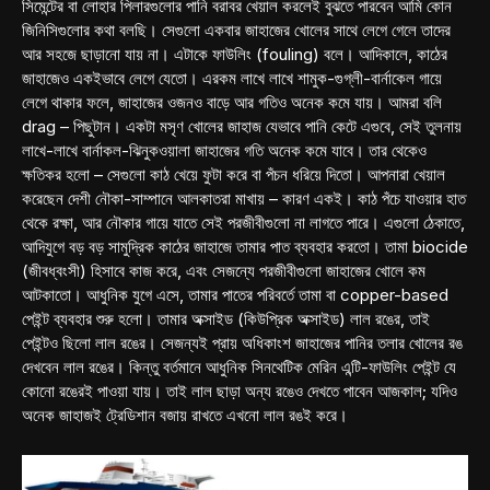
সিমেন্টের বা লোহার পিলারগুলোর পানি বরাবর খেয়াল করলেই বুঝতে পারবেন আমি কোন
জিনিসিগুলোর কথা বলছি। সেগুলো একবার জাহাজের খোলের সাথে লেগে গেলে তাদের
আর সহজে ছাড়ানো যায় না। এটাকে ফাউলিং (fouling) বলে। আদিকালে, কাঠের
জাহাজেও একইভাবে লেগে যেতো। এরকম লাখে লাখে শামুক-গুগ্‌লী-বার্নাকেল গায়ে
লেগে থাকার ফলে, জাহাজের ওজনও বাড়ে আর গতিও অনেক কমে যায়। আমরা বলি
drag – পিছুটান। একটা মসৃণ খোলের জাহাজ যেভাবে পানি কেটে এগুবে, সেই তুলনায়
লাখে-লাখে বার্নাকল-ঝিনুকওয়ালা জাহাজের গতি অনেক কমে যাবে। তার থেকেও
ক্ষতিকর হলো – সেগুলো কাঠ খেয়ে ফুটা করে বা পঁচন ধরিয়ে দিতো। আপনারা খেয়াল
করেছেন দেশী নৌকা-সাম্পানে আলকাতরা মাখায় – কারণ একই। কাঠ পঁচে যাওয়ার হাত
থেকে রক্ষা, আর নৌকার গায়ে যাতে সেই পরজীবীগুলো না লাগতে পারে। এগুলো ঠেকাতে,
আদিযুগে বড় বড় সামুদ্রিক কাঠের জাহাজে তামার পাত ব্যবহার করতো। তামা biocide
(জীবধ্বংসী) হিসাবে কাজ করে, এবং সেজন্যে পরজীবীগুলো জাহাজের খোলে কম
আটকাতো। আধুনিক যুগে এসে, তামার পাতের পরিবর্তে তামা বা copper-based
পেইন্ট ব্যবহার শুরু হলো। তামার অক্সাইড (কিউপ্রিক অক্সাইড) লাল রঙের, তাই
পেইন্টও ছিলো লাল রঙের। সেজন্যই প্রায় অধিকাংশ জাহাজের পানির তলার খোলের রঙ
দেখবেন লাল রঙের। কিন্তু বর্তমানে আধুনিক সিনথেটিক মেরিন এন্টি-ফাউলিং পেইন্ট যে
কোনো রঙেরই পাওয়া যায়। তাই লাল ছাড়া অন্য রঙেও দেখতে পাবেন আজকাল; যদিও
অনেক জাহাজই ট্রেডিশান বজায় রাখতে এখনো লাল রঙই করে।