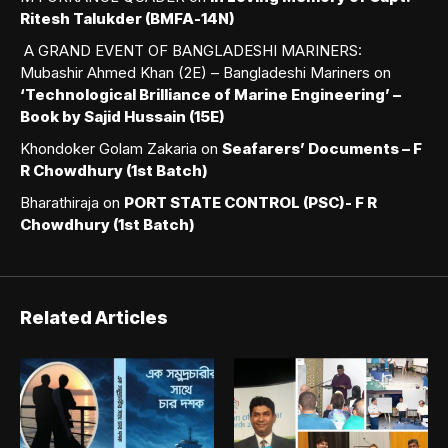
Ritesh Talukder (BMFA-14N)
A GRAND EVENT OF BANGLADESHI MARINERS:
Mubashir Ahmed Khan (2E) – Bangladeshi Mariners
on
‘Technological Brilliance of Marine Engineering’ –
Book by Sajid Hussain (15E)
Khondoker Golam Zakaria
on
Seafarers’ Documents – F
R Chowdhury (1st Batch)
Bharathiraja
on
PORT STATE CONTROL (PSC)- F R
Chowdhury (1st Batch)
Related Articles