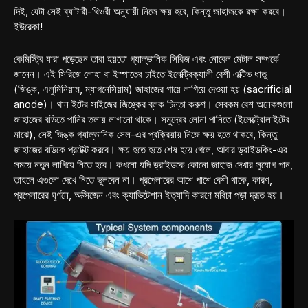
দিই, যেটা সেই ব্যাটারী-থিওরী অনুযায়ী নিজে ক্ষয় হবে, কিন্তু জাহাজকে রক্ষা করবে।
ইউরেকা!
কেমিস্ট্রি যারা পড়েছেন তারা হয়তো গ্যাল্ভানিক সিরিজ এবং নোবেল মেটাল সম্পর্কে
জানেন। এই সিরিজে লোহা বা ইস্পাতের চাইতে ইলেক্ট্রিক্যালী বেশী এক্টিভ ধাতু
(জিঙ্ক, এলুমিনিয়াম, ম্যাগনেসিয়াম) জাহাজের গায়ে লাগিয়ে দেওয়া হয় (sacrificial
anode)। থান ইটের সাইজের জিঙ্কের ব্লক চিন্তা করুণ। সেরকম বেশ অনেকগুলো
জাহাজের বডিতে পানির তলায় লাগানো থাকে। সমুদ্রের লোনা পানিতে (ইলেক্ট্রোলাইটের
মাঝে), সেই জিঙ্ক গ্যাল্ভানিক সেল-এর প্রক্রিয়ায় নিজে ক্ষয় হতে থাকবে, কিন্তু
জাহাজের বডিকে প্রটেক্ট করবে। ক্ষয় হতে হতে শেষ হয়ে গেলে, আবার ড্রাইডকিং-এর
সময়ে নতুন লাগিয়ে নিতে হবে। কখনো যদি ড্রাইডকে কোনো জাহাজ দেখার সুযোগ পান,
তাহলে এগুলো দেখে নিতে ভুলবেন না। প্রপেলারের আশে পাশে বেশী থাকে, কারণ,
প্রপেলারের ঘূর্ণনে, অক্সিজেন এবং ক্যাভিটেশান ইত্যাদি কারণে মরিচা পড়া দ্রূত হয়।