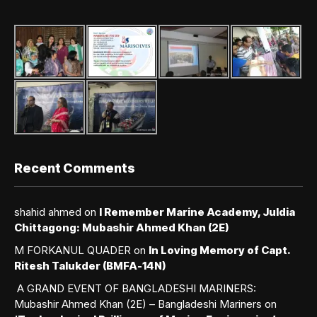
Recent Comments
shahid ahmed
on
I Remember Marine Academy, Juldia
Chittagong: Mubashir Ahmed Khan (2E)
M FORKANUL QUADER
on
In Loving Memory of Capt.
Ritesh Talukder (BMFA-14N)
A GRAND EVENT OF BANGLADESHI MARINERS:
Mubashir Ahmed Khan (2E) – Bangladeshi Mariners
on