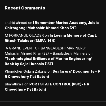
Recent Comments
shahid ahmed
on
I Remember Marine Academy, Juldia
Chittagong: Mubashir Ahmed Khan (2E)
M FORKANUL QUADER
on
In Loving Memory of Capt.
Ritesh Talukder (BMFA-14N)
A GRAND EVENT OF BANGLADESHI MARINERS:
Mubashir Ahmed Khan (2E) – Bangladeshi Mariners
on
‘Technological Brilliance of Marine Engineering’ –
Book by Sajid Hussain (15E)
Khondoker Golam Zakaria
on
Seafarers’ Documents – F
R Chowdhury (1st Batch)
Bharathiraja
on
PORT STATE CONTROL (PSC)- F R
Chowdhury (1st Batch)