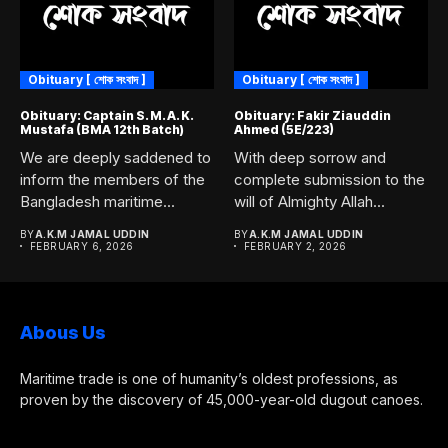
Obituary [ শোক সংবাদ ]
Obituary [ শোক সংবাদ ]
Obituary: Captain S. M. A. K.
Obituary: Fakir Ziauddin
Mustafa (BMA 12th Batch)
Ahmed (5E/223)
We are deeply saddened to
With deep sorrow and
inform the members of the
complete submission to the
Bangladesh maritime...
will of Almighty Allah...
BY
A.K.M JAMAL UDDIN
BY
A.K.M JAMAL UDDIN
FEBRUARY 6, 2026
FEBRUARY 2, 2026
Abous Us
Maritime trade is one of humanity’s oldest professions, as
proven by the discovery of 45,000-year-old dugout canoes.