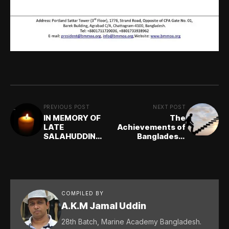
PREVIOUS POST
NEXT POST
IN MEMORY OF
The
LATE
Achievements of
SALAHUDDIN
Bangladeshi
AHMAD (1E):
Mariners:
Mubashir Ahmed
Mubashir Ahmed
Khan (2E)
Khan (2E)
COMPILED BY
A.K.M Jamal Uddin
28th Batch, Marine Academy Bangladesh.