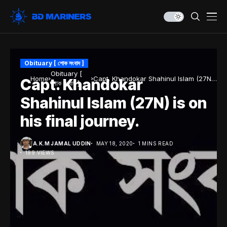
Obituary [ শোক সংবাদ ]
Obituary [
Home
Capt. Khandokar Shahinul Islam (27N)
Capt. Khandokar
শোক সংবাদ ]
is on his final journey.
Shahinul Islam (27N) is on
his final journey.
A.K.M JAMAL UDDIN
MAY 18, 2020
1 MINS READ
199 VIEWS