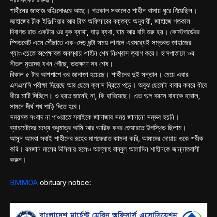
শাহীনের জাহাজ বহিঃনোঙরে আছে। গতকাল সকালেও শাহীন বাসায় ঘুরে গিয়েছিল।
জাহাজের চীফ ইঞ্জিনিয়ার আর চীফ অফিসারের বক্তব্য অনুযায়ী, জাহাজে গতকাল
দিবাগত রাত একটায় ওর বুক ব্যাথা, ঘাড় ব্যথা, ঘাম আর বমি শুরু হয়। কোস্টগার্ডেরর
স্পিডবোট এসে পৌঁছাতে এক-দেড় ঘন্টা সময় লাগলে এরমধ্যেই সম্ভবত জাহাজের
গ্যাংওয়েতে অপেক্ষারত অবস্থায় শাহীন শেষ নিঃশ্বাস ত্যাগ করে। হাসপাতালে ওর
শীতল মৃতদেহ যখন পৌঁছে, ততক্ষণে সব শেষ।
বিকাল ৫ টার আশপাশে ওর জানাজা হয়েছে। শাহীনের দুই সন্তান। মেয়ে এবার
এসএসসি পরীক্ষা দিয়েছে আর ছেলে ক্লাস থ্রিতে পড়ে। অবুঝ ছেলেটা বাবার কবরে ধীরে
ধীরে মাটি দিচ্ছিল। ও হয়ত জানেই না, কি হারিয়েছে। এত অল্প বয়সে বাবাকে হারাল,
সামনে দীর্ঘ পথ পাড়ি দিতে হবে।
সময়মত সংবাদ না পাওয়াতে সবাইকে জানাজার সময় জানানো সম্ভব হয়নি।
ব্যাচমেটদের মধ্যে শুধুমাত্র আমি আর আরিফ কবর জেয়ারতে উপস্থিত ছিলাম।
আসুন আমরা সবাই শাহীনের রূহের মাগফেরাত কামনা করি, আমাদের দোয়ায় ওকে শরীক
করি। রমজান মাসের উসিলায় হলেও আল্লাহ রাব্বুল আলামিন শাহীনকে জান্নাতবাসী
করুন।
BMMOA
obituary notice: