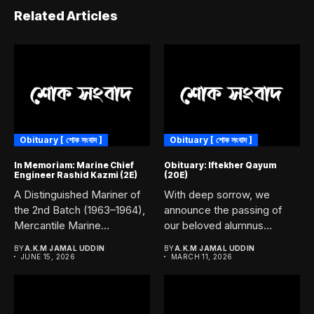
Related Articles
Obituary [ শোক সংবাদ ]
Obituary [ শোক সংবাদ ]
In Memoriam: Marine Chief
Obituary: Iftekher Qayum
Engineer Rashid Kazmi (2E)
(20E)
A Distinguished Mariner of
With deep sorrow, we
the 2nd Batch (1963–1964),
announce the passing of
Mercantile Marine
our beloved alumnus
Academy, Chittagong....
Iftekher...
BY
A.K.M JAMAL UDDIN
BY
A.K.M JAMAL UDDIN
JUNE 15, 2026
MARCH 11, 2026