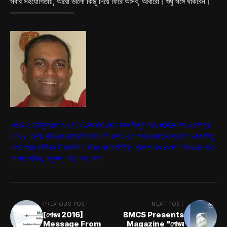
সবার সহযোগিতায়, আরো ভালো কিছু নিয়ে ফিরে আসব, আবারো। শুধু সঙ্গে থাকবেন।
————————-
একেএম সাইফুল্লাহ (২৯)ঃ একরোখা জেদে ভাল কিছুর সাথে জড়িয়ে পড়া একমাত্র
নেশা। নাবিক জীবনের অতলান্তিকের টান কখন যেন লেখায় আছড়ে পড়েছে। বেশ কিছু
লেখা আছে বিভিন্ন ই জার্নালে। বিষয় আন্তর্জাতিক, স্বদেশ আর খেলা। অবসরের ভাল
লাগায় পরিবার, বন্ধুদল, পড়া আর খেলা।
PREVIOUS POST
NEXT POST
[নোঙর 2016]
BMCS Presents
Message From
Magazine "নোঙর