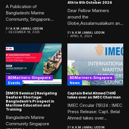
4th to 6th October 2024
A Publication of
Dear Fellow Mariners
Bangladeshi Marine
around the
Community, Singapore
Globe,Assalamualaikum and
(BMCS). The Bangladeshi
BY
A.K.M JAMAL UDDIN
Greetings form BMCS. In
Community of...
DECEMBER 18, 2025
BY
A.K.M JAMAL UDDIN
a...
APRIL 9, 2024
BDMariners-Singapore
BDMariners-Singapore
Events
News
[BMCS Seminar] Navigating
Captain Belal Ahmed (14N)
Seafarer Shortage:
takes over as IMEC Chairman
Bangladesh’s Prospect in
IMEC Circular (19)24 : IMEC
Maritime Education and
Training
Press Release: Capt. Belal
Bangladeshi Marine
Ahmed takes over...
Community Singapore
BY
A.K.M JAMAL UDDIN