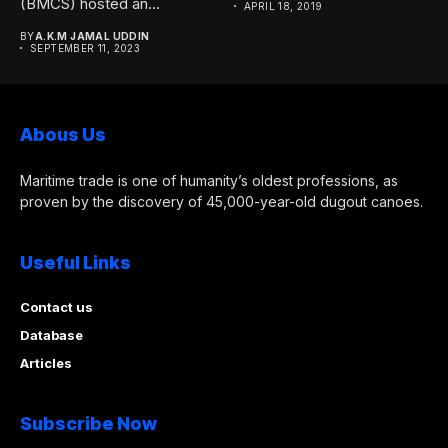
(BMCS) hosted an
APRIL 18, 2019
enlightening seminar titled
BY
A.K.M JAMAL UDDIN
“Navigating Seafarer...
SEPTEMBER 11, 2023
Abous Us
Maritime trade is one of humanity’s oldest professions, as
proven by the discovery of 45,000-year-old dugout canoes.
Useful Links
Contact us
Database
Articles
Subscribe Now