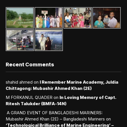
Recent Comments
shahid ahmed
on
I Remember Marine Academy, Juldia
Chittagong: Mubashir Ahmed Khan (2E)
M FORKANUL QUADER
on
In Loving Memory of Capt.
Ritesh Talukder (BMFA-14N)
A GRAND EVENT OF BANGLADESHI MARINERS:
Mubashir Ahmed Khan (2E) – Bangladeshi Mariners
on
‘Technological Brilliance of Marine Engineering’ –