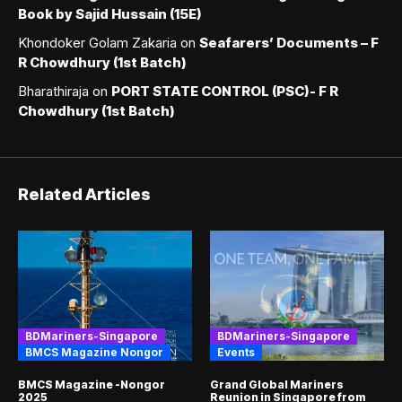
Book by Sajid Hussain (15E)
Khondoker Golam Zakaria
on
Seafarers’ Documents – F
R Chowdhury (1st Batch)
Bharathiraja
on
PORT STATE CONTROL (PSC)- F R
Chowdhury (1st Batch)
Related Articles
BDMariners-Singapore
BDMariners-Singapore
BMCS Magazine Nongor
Events
BMCS Magazine -Nongor
Grand Global Mariners
2025
Reunion in Singapore from