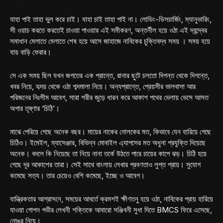
যাহা পাই তাহা ভুল করে চাই। যাহা চাই তাহা পাই না। লোডিং-ডিসচার্জিং, ম্যানুভারিং,
সী ওয়াচ করতে করতেই চাওয়া পাওয়ার এই সমীকরণ, অন্তর্নীল হয়ে ওঠা এই দ্বন্দ্বের
সমাধান মেলাতে মেলাতে শেষ হয়ে আসে জাহাজে নাবিকের চুক্তিবদ্ধ সময় । সময় হয়ে
যায় বাড়ি ফেরার।
সে এক সময় ছিল যখন জগতের এক প্রান্তে, রানার ছুটে চলতো দিগন্ত থেকে দিগন্তে,
খবর নিয়ে, হৃদয় থেকে ওঠা শব্দমালা নিয়ে। অন্যপ্রান্তে, প্রেয়সীর ভালবাসা আর
পরিজনের নিঃসীম আবেগ, সারা শরীর জুড়ে ধারন করে আকাশ পথের ভেলায় ভেসে আসত
অপার তৃষ্ণার ‘চিঠি’।
মাঝে পেরিয়ে গেছে অনেক বছর। মায়ের নাকের নোলকের মত, কিভাবে যেন হারিয়ে গেছে
চিঠিও। ইমেইল, ম্যাসেঞ্জার, বিভিন্ন মোবাইল এ্যাপসের মত অধুনা প্রযুক্তি দিয়েছে
অনেক। বদলে কি নিয়েছে তা নিয়ে নানা তর্কে উঠতে পারে চায়ের কাপে ঝড়। চিঠি হয়ে
গেছে দূর আকাশের তারা। সেই সাথে বাংলায় লেখার প্রবণতাও লুপ্ত প্রায়। সুযোগ
কমেছে সত্য। তার চেয়েও বেশি কমেছে, ইচ্ছে ও আবেগ।
যান্ত্রিকতার আগ্রাসনে, সময়ের আবর্তে ক্রমশই ক্ষীণতনু হয়ে ওঠা, নাবিকের প্রায় হারিয়ে
যাওয়া গোপন গভীর লেখনী শক্তিকে আবারো সঞ্জিবনী সুধা দিতে BMCS ফিরে এসেছে,
নোঙর নিয়ে।