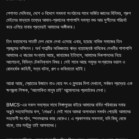
পেশাগত সেমিনার, দেশে ও বিদেশে সমমনা সংগঠনের সাথে অর্জিত জ্ঞানের বিনিময়, গ্রুপ
মেইলের মাধ্যমে তথ্যের আদান-প্রদানের পাশাপাশি সমস্ত শুভ আর সুশীলের পরিচর্যা
করে এগিয়ে যাবার প্রত্যয়ই আমাদের অঙ্গীকার।
তিন মহাদেশের সাতটি দেশ থেকে লেখা এসেছে এবার, হয়েছে নাবিক সমাজের তিন
প্রজন্মের সম্মিলন। অর্ধ শতাব্দীর অভিজ্ঞতায় ঋদ্ধ বয়োজ্যেষ্ঠ নাবিকের লেখনীর পাশাপাশি
আমাদের এ বছরের সংখ্যায় আছে, জাহাজের ইতিহাস, আমাদের দিকপালদের নিয়ে
আলোচনা, বিভিন্ন টেকনিক্যাল বিষয়। সেই সাথে আছে সমুদ্র সংগ্রামের ভয়াল ও
রোমহর্ষক কাহিনী, সত্য ঘটনা, গল্প ও কবিতাতো বটেই।
আরো আছে, স্রোতের উজানে নাও বেয়ে সৎ ও সুন্দরের দিশা দেখানো, সর্বজন শ্রদ্ধেয় এক
ক্ষণজন্মা শিক্ষক, ‘আলোকিত মানুষ চাই’ আন্দোলনের প্রবর্তকের লেখা।
BMCS-এর সকল সদস্যের সাথে সিঙ্গাপুরের বাইরে আমাদের বর্ধিত পরিবারের সবার
অকুন্ঠ সহযোগিতার ফল, ‘নোঙর’। সেই সাথে আমরা অসাধারন সমর্থন পেয়েছি আমাদের
সহযোগী সংগঠন, স্পনসরদের কাছ থেকেও। এ প্রকাশনার সফলতা, যদি কিছু থেকে
থাকে, তার সবটুকু তাই আপনাদের।