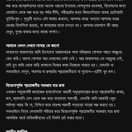
শুরু করে বাস্কেটবলের মতো অনেক ধরনের ইনডোর খেলাধুলার ব্যবস্থা, বিনোদনের জন্য
মোবাইল থেকে শুরু করে বড় পর্দার টিভি, শরীরচর্চার জন্য জিমনেসিয়াম অথবা ছোটখাটো
সুইমিংপুল। গৃহবন্দী হলেও এটা মাথায় রাখবেন, আপনার কাছে অন্তত আপনার ঘরের
মেঝের বিলাসিতা রয়েছে, যা জাহাজের মতো চলন্ত নয়। আপনার চারপাশে কী আছে
দেখুন, সুস্থ থাকার জন্য কাজে লাগান।
আমাকে কেমন দেখতে লাগছে কে জানে!
সাধারণত মাঝসাগরে আমি ঢিলেঢালা আরামদায়ক সাদা পরিষ্কার পোশাক পরতে সাচ্ছন্দ্য
বোধ করি। ভালো পোশাক পরে দেখানোর কেউ নেই। আর মাঝসাগরে তো নরসুন্দর নেই,
তাই চুল কাটা থেকে দাড়ি কামানো নিজের কাজ নিজেকে সারতে হয়। যেমনটা না
লকডাউনে সেলুন, পারলার বা রূপচর্চার প্রয়োজনীয়তা বা সুযোগ—দুটিই খুব কম।
বিবেচনাপূর্বক প্রয়োজনীয় সরবরাহ ঘরে রাখা
একজন সমুদ্রগামী জাহাজের ক্যাপ্টেনকে পরবর্তী সমুদ্রযাত্রার জন্য প্রয়োজনীয় খাবার,
জল, জ্বালানি তেল থেকে শুরু করে অন্যান্য সামগ্রী, এমনকি অতি দরকারি ওষুধ
পর্যাপ্ত আছে কি না, নিশ্চিত করে তারপর পরবর্তী গন্তব্যে যাত্রা শুরু করতে হয়।
লকডাউনে নিত্য কেনাকাটা পরিহার করে বিবেচনাপূর্বক প্রয়োজনীয় সরবরাহ ঘরে রাখা
আক্ষরিক অর্থে নাবিকজীবনের এই দিকটা চর্চা করার মতো।
স্বাধীন দার্শনিক