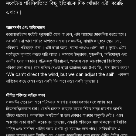
সংকটময় পরিস্থিতিতে কিছু ইতিবাচক দিক খোঁজার চেষ্টা করেছি
এখানে।
আত্মসমর্পণ এবং অভিযোজন
করোনাভাইরাস যতটাই প্রাণঘাতী হোক না কেন, এটা আমাদের মোকাবিলা করতে হবে।
ভ্যাকসিন না আসা পর্যন্ত আপাতত সমাধান লকডাউন, সামাজিক দূরত্ব মেনে চলা,
পরিষ্কার–পরিচ্ছন্ন থাকা। এটা ছাড়া অন্য কোনো পন্থাও খোলা নেই। সুতরাং এটার
সর্বোত্তম ব্যবহার করতে পারি আমরা। আমাদের উদ্ভাবক, সৃজনশীল, অভিযোজ্য এবং
নমনীয় হওয়া দরকার। গণ্ডিবদ্ধ জীবনাচরণ, অভ্যাস এবং আচরণগুলো বিরক্তিতে
পরিণত হতে পারে। তবে মানিয়ে নেওয়া ছাড়া আমাদের আর উপায় কি, বেঁচে থাকার জন্য!
‘We can’t direct the wind, but we can adjust the sail’। একজন
নাবিকের কাছে যেমন নতুন একটা দিন মানে নতুন একটা চ্যালেঞ্জ।
সীমিত পরিসরে আটকে থাকা
লকডাউন মেনে চলা মানে গণ্ডিবদ্ধ জায়গায় বাধ্যবাধকতার সঙ্গে আপস করে
নিয়মতান্ত্রিকভাবে চলা। যেমনি চলমান জাহাজে কয়েক মিটার মাত্র জায়গায় আপনি
হাঁটতে পারবেন। লকডাউনে অপরিহার্য না হলে কোথাও যাওয়ার অনুমতি নেই। এমন
অবস্থায় একা থাকাটা অনেক বড় চ্যালেঞ্জ, এমনকি পরিবারের সঙ্গে থাকলেও পারিবারিক
শান্তি এবং মানসিক শান্তি বজায় রাখাটা খুব চ্যালেঞ্জ হতে পারে। নাবিকজীবনে এ
ধরনের চ্যালেঞ্জগুলো নিয়মিত এবং এগুলো মোকাবিলার জন্য রয়েছে টেবিল টেনিস থেকে