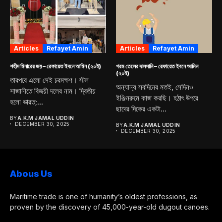
Articles
Refayet Amin
Articles
Refayet Amin
শহীদ মিনারের জয় – রেফায়েত ইবনে আমিন (২০ই)
গরম তেলের ঝলসানি – রেফায়েত ইবনে আমিন
(২০ই)
তারপরে এলো সেই চরমক্ষণ। স্টল
অন্যান্য সবদিনের মতই, সেদিনও
সাজানীতে বিজয়ী দলের নাম। দ্বিতীয়
ইঞ্জিনরুমে কাজ করছি। হঠাৎ উপরে
হলো ভারত;...
ছাদের দিকের একটা...
BY
A.K.M JAMAL UDDIN
DECEMBER 30, 2025
BY
A.K.M JAMAL UDDIN
DECEMBER 30, 2025
Abous Us
Maritime trade is one of humanity’s oldest professions, as
proven by the discovery of 45,000-year-old dugout canoes.