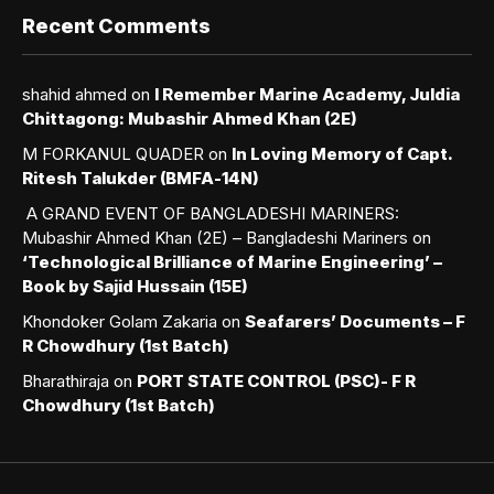
Recent Comments
shahid ahmed
on
I Remember Marine Academy, Juldia
Chittagong: Mubashir Ahmed Khan (2E)
M FORKANUL QUADER
on
In Loving Memory of Capt.
Ritesh Talukder (BMFA-14N)
A GRAND EVENT OF BANGLADESHI MARINERS:
Mubashir Ahmed Khan (2E) – Bangladeshi Mariners
on
‘Technological Brilliance of Marine Engineering’ –
Book by Sajid Hussain (15E)
Khondoker Golam Zakaria
on
Seafarers’ Documents – F
R Chowdhury (1st Batch)
Bharathiraja
on
PORT STATE CONTROL (PSC)- F R
Chowdhury (1st Batch)