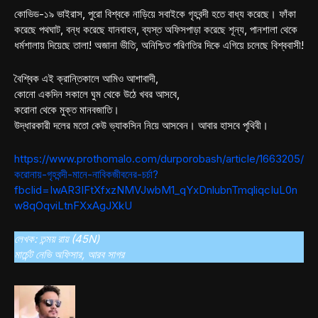
কোভিড-১৯ ভাইরাস, পুরো বিশ্বকে নাড়িয়ে সবাইকে গৃহবন্দী হতে বাধ্য করেছে। ফাঁকা
করেছে পথঘাট, বন্ধ করেছে যানবাহন, ব্যস্ত অফিসপাড়া করেছে শূন্য, পানশালা থেকে
ধর্মশালায় দিয়েছে তালা! অজানা ভীতি, অনিশ্চিত পরিণতির দিকে এগিয়ে চলেছে বিশ্ববাসী!
বৈশ্বিক এই ক্রান্তিকালে আমিও আশাবাদী,
কোনো একদিন সকালে ঘুম থেকে উঠে খবর আসবে,
করোনা থেকে মুক্ত মানবজাতি।
উদ্ধারকারী দলের মতো কেউ ভ্যাকসিন নিয়ে আসবেন। আবার হাসবে পৃথিবী।
https://www.prothomalo.com/durporobash/article/1663205/
করোনায়-গৃহবন্দী-মানে-নাবিকজীবনের-চর্চা?
fbclid=IwAR3IFtXfxzNMVJwbM1_qYxDnlubnTmqliqcIuL0n
w8qOqviLtnFXxAgJXkU
লেখক: তন্ময় রায় (45N)
মার্চেন্ট নেভি অফিসার, আরব সাগর