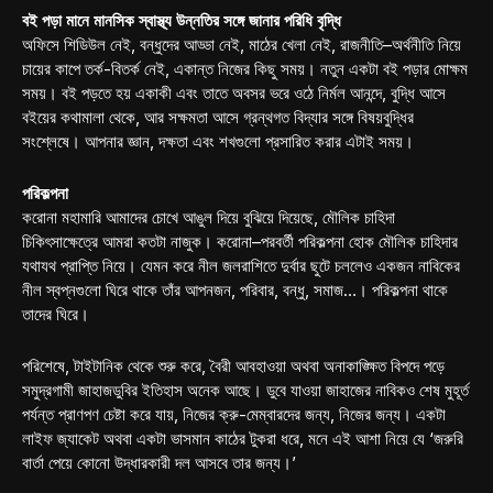
বই পড়া মানে মানসিক স্বাস্থ্য উন্নতির সঙ্গে জানার পরিধি বৃদ্ধি
অফিসে শিডিউল নেই, বন্ধুদের আড্ডা নেই, মাঠের খেলা নেই, রাজনীতি–অর্থনীতি নিয়ে
চায়ের কাপে তর্ক-বিতর্ক নেই, একান্ত নিজের কিছু সময়। নতুন একটা বই পড়ার মোক্ষম
সময়। বই পড়তে হয় একাকী এবং তাতে অবসর ভরে ওঠে নির্মল আনন্দে, বুদ্ধি আসে
বইয়ের কথামালা থেকে, আর সক্ষমতা আসে গ্রন্থগত বিদ্যার সঙ্গে বিষয়বুদ্ধির
সংশ্লেষে। আপনার জ্ঞান, দক্ষতা এবং শখগুলো প্রসারিত করার এটাই সময়।
পরিকল্পনা
করোনা মহামারি আমাদের চোখে আঙুল দিয়ে বুঝিয়ে দিয়েছে, মৌলিক চাহিদা
চিকিৎসাক্ষেত্রে আমরা কতটা নাজুক। করোনা–পরবর্তী পরিকল্পনা হোক মৌলিক চাহিদার
যথাযথ প্রাপ্তি নিয়ে। যেমন করে নীল জলরাশিতে দুর্বার ছুটে চললেও একজন নাবিকের
নীল স্বপ্নগুলো ঘিরে থাকে তাঁর আপনজন, পরিবার, বন্ধু, সমাজ…। পরিকল্পনা থাকে
তাদের ঘিরে।
পরিশেষে, টাইটানিক থেকে শুরু করে, বৈরী আবহাওয়া অথবা অনাকাঙ্ক্ষিত বিপদে পড়ে
সমুদ্রগামী জাহাজডুবির ইতিহাস অনেক আছে। ডুবে যাওয়া জাহাজের নাবিকও শেষ মুহূর্ত
পর্যন্ত প্রাণপণ চেষ্টা করে যায়, নিজের ক্রু-মেম্বারদের জন্য, নিজের জন্য। একটা
লাইফ জ্যাকেট অথবা একটা ভাসমান কাঠের টুকরা ধরে, মনে এই আশা নিয়ে যে ‘জরুরি
বার্তা পেয়ে কোনো উদ্ধারকারী দল আসবে তার জন্য।’