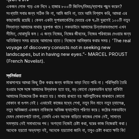
একজন লোক গড়ে এক দিনে ২ হাজার ৮০০টি জিনিস/বিষয়/ব্যাপার পছন্দ করেন?
সংখ্যাটা সবার জন্য সঠিক কি না, আমি জানি না, তবে আমি বিশ্বাস করি, আমরা এর
কাছাকাছি রয়েছি। কেবল একটা সুপারমার্কেটের ভেতরে এক ঘণ্টা ঘুরলেই ১০০টি নতুন
সিদ্ধান্ত আমাদের মাথায় ঘুরপাক খাবে। লকডাউনে আমাদের চিন্তাভাবনাগুলো এখন
সীমিত, ঘোরাঘুরি কম। এ জন্য নিজের, নিজের জীবনের, নিজের পরিবারের দেওয়ার জন্য
অতিরিক্ত সময় রয়েছে আমাদের হাতে। নিজেকে আবিষ্কার করার সময়। ‘The real
voyage of discovery consists not in seeking new
landscapes, but in having new eyes.”- MARCEL PROUST
(French Novelist).
স্বনির্ভরতা
মাঝসাগরে আমরা কিছু ঠিক করার জন্য কাউকে ভাড়া নিতে পারি না। পরিস্থিতি তৈরি
হওয়ার সঙ্গে সঙ্গে আমাদের উদ্ভাবক হতে হয়, বড় কোনো ব্রেকডাউন ছাড়া বাকিটা
আমাদের নিজেদের ঠিক করতে হয়। মাথায় রাখতে হয় আটলান্টিকের মাঝখানে কোনো
দোকান বা গুগল নেই। এভাবেই কাজের মধ্যে শেখা, নতুন দিন মানে নতুন চ্যালেঞ্জ,
নতুন অভিজ্ঞতা একজন নাবিককে অভিজ্ঞ ক্যাপ্টেনে পরিণত করে। কঠোর লকডাউনে
যেমন দোকানপাটে তালা, তেমনি এখন অনেক বাড়িতে কাজের লোক নেই, সামান্য
সমস্যায় নেই সমাধানের পথ। অগত্যা নিজেই চেষ্টা করা, ঘরের কাজ নিজেরাই করা।
অনেকে হয়তো অভ্যস্ত নই, অনেকে হয়তোবা জানি না, তবুও চেষ্টা করতে ক্ষতি কি!