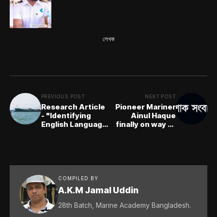
লেখক
PREVIOUS POST
NEXT POST
Research Article
Pioneer Mariner
- "Identifying
Ainul Haque
English Language
finally on way to
Requirements for
Heaven
the Rise of
Bangladesh as a
Maritime Nation"
COMPILED BY
A.K.M Jamal Uddin
28th Batch, Marine Academy Bangladesh.