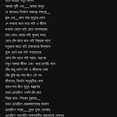
বহন করেছি নতুন জীবন
আমরা সৃষ্টি এক___আমরা মানুষ
যে বালকের নির্দেশে অজস্র নক্ষত্র__
জন্ম নেয়__খসে পড়ে মৃত্যুর দেশে
সে কখনো বহন করে নাই এ জীবন
কখনো ভোগে নাই কোন কালাজ্বরে
হাত পেতে খোজে নাই ক্ষুধার অন্ন
কোন চাঁদ রাতে বসে নাই প্রিয়ার পাশে
মধুরাতে মাতে নাই চাষাবাদের উল্লাসে
বুকে চেপে ধরে নাই সন্তানেরে
কোন দিন চাখে নাই স্বাদ- মরণের
তবুও আমরা জীবন এক- করে চলেছি বহন
তাঁর কভু মেলে নাই এ জীবনের দেখা
তাঁর বুঝি বড় সাধ ছিল এই সব
জীবনের, বিবর্তন অনুভূতির খেলা
হয়ত সাধ ছিল মৃত্যু যন্ত্রণার
হয়ত চেয়েছিল একটা চাঁদ রাত
প্রিয় হাত- শিহরন বুঝবার__
হয়ত চেয়েছিল জেরুজালেমের ময়দান
চেয়েছিল শত্রু___যুদ্ধ যুদ্ধ খেলবার
চেয়েছিল অন্নহীন পাকস্থলীর মোচড়ানো বেদনায়