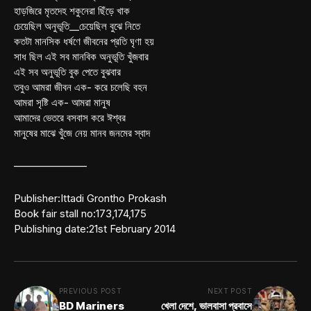
হাড়জিরে মৃতদেহ শকুনেরা ছিঁড়ে খাক
চেয়েছিল অনুভূতি__চেয়েছিল বুঝে নিতে
কতটা মানসিক ধর্ষণে জীবনের প্রতি ঘৃণা হয়
সাধ ছিল এই সব মানবিক অনুভূতি খুঁজবার
এই সব অনুভূতি বুক পেতে বুঝবার
তবুও আমরা জীবন এক- করে চলেছি বহন
আমরা সৃষ্টি এক- আমরা মানুষ
আমাদের ভেতরে বসবাস করে ঈশ্বর
মানুষের মাঝে খুঁজে নেয় মানব জনমের স্বাদ
———————
Publisher:Ittadi Grontho Prokash
Book fair stall no:173,174,175
Publishing date:21st February 2014
PREVIOUS POST
NEXT POST
BD Mariners
খেলা দেশে, ভালবাসা প্রবাসে