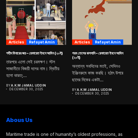
Articles
Refayet Amin
Articles
Refayet Amin
শহীদ মিনারের জয় – রেফায়েত ইবনে আমিন (২০ই)
গরম তেলের ঝলসানি – রেফায়েত ইবনে আমিন
(২০ই)
তারপরে এলো সেই চরমক্ষণ। স্টল
অন্যান্য সবদিনের মতই, সেদিনও
সাজানীতে বিজয়ী দলের নাম। দ্বিতীয়
ইঞ্জিনরুমে কাজ করছি। হঠাৎ উপরে
হলো ভারত;...
ছাদের দিকের একটা...
BY
A.K.M JAMAL UDDIN
DECEMBER 30, 2025
BY
A.K.M JAMAL UDDIN
DECEMBER 30, 2025
Abous Us
Maritime trade is one of humanity’s oldest professions, as