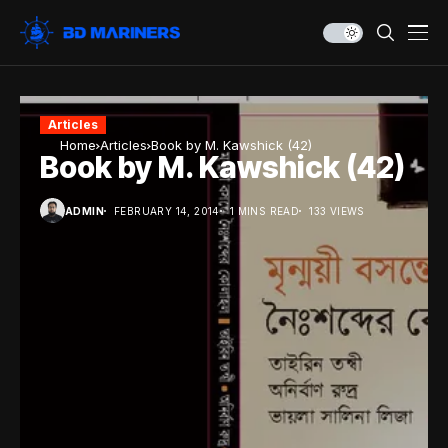
Articles
Home
Articles
Book by M. Kawshick (42)
Book by M. Kawshick (42)
ADMIN
FEBRUARY 14, 2014
1 MINS READ
133 VIEWS