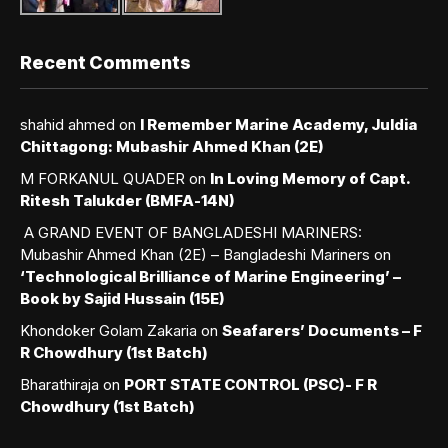
Recent Comments
shahid ahmed
on
I Remember Marine Academy, Juldia
Chittagong: Mubashir Ahmed Khan (2E)
M FORKANUL QUADER
on
In Loving Memory of Capt.
Ritesh Talukder (BMFA-14N)
A GRAND EVENT OF BANGLADESHI MARINERS:
Mubashir Ahmed Khan (2E) – Bangladeshi Mariners
on
‘Technological Brilliance of Marine Engineering’ –
Book by Sajid Hussain (15E)
Khondoker Golam Zakaria
on
Seafarers’ Documents – F
R Chowdhury (1st Batch)
Bharathiraja
on
PORT STATE CONTROL (PSC)- F R
Chowdhury (1st Batch)